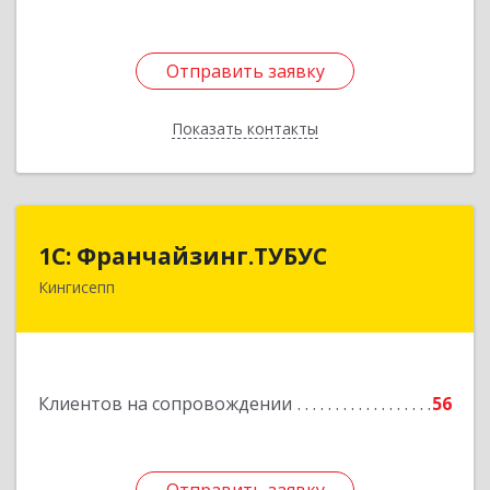
Отправить заявку
Отправить заявку
Показать контакты
Назад
1С: Франчайзинг.ТУБУС
1С: Франчайзинг.ТУБУС
Кингисепп
Подробнее
Клиентов на сопровождении
56