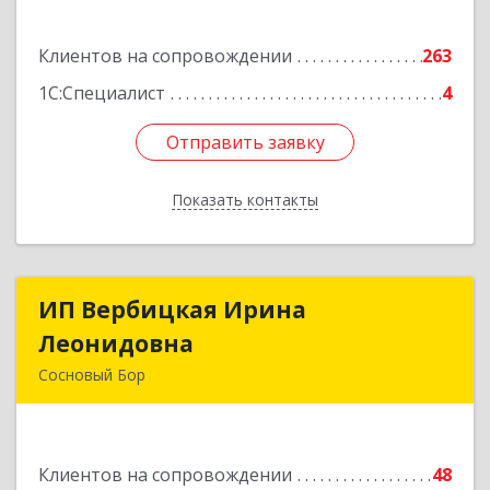
Подробнее
Клиентов на сопровождении
263
1С:Специалист
4
Отправить заявку
Отправить заявку
Показать контакты
Назад
ИП Вербицкая Ирина
ИП Вербицкая Ирина
Леонидовна
Леонидовна
Сосновый Бор
189540, Сосновый Бор г, Героев пр-кт, дом №
55
Клиентов на сопровождении
48
Подробнее