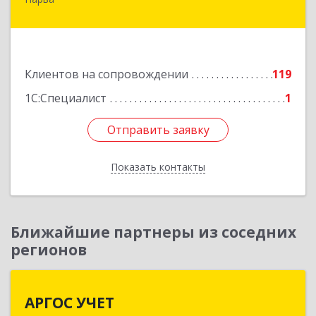
ЭСТОНИЯ, 20308, г. Нарва, ул. Александра
Пушкина 12-15
Подробнее
Клиентов на сопровождении
119
1С:Специалист
1
Отправить заявку
Отправить заявку
Показать контакты
Назад
Ближайшие партнеры из соседних
регионов
АРГОС УЧЕТ
АРГОС УЧЕТ