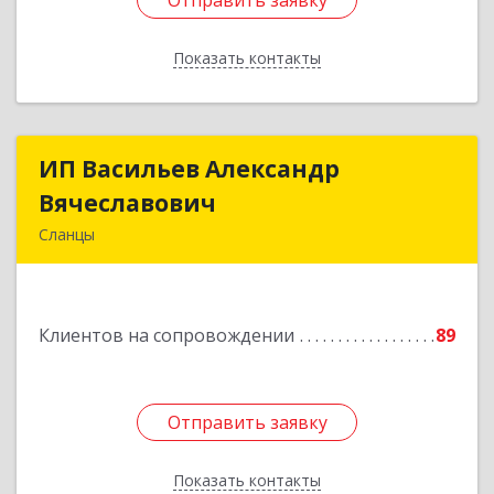
Отправить заявку
Отправить заявку
Показать контакты
Назад
ИП Васильев Александр
ИП Васильев Александр
Вячеславович
Вячеславович
Сланцы
Ленинградская обл, Сланцы г, Спортивная ул,
дом № 2
Клиентов на сопровождении
89
Подробнее
Отправить заявку
Отправить заявку
Показать контакты
Назад