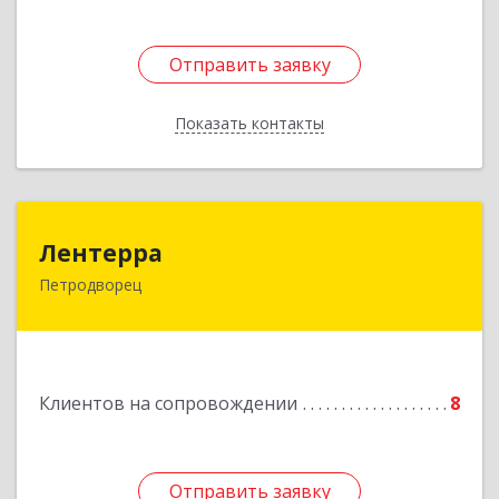
Отправить заявку
Отправить заявку
Показать контакты
Назад
Лентерра
Лентерра
Петродворец
198517, Санкт-Петербург, Петергоф г,
Ропшинское шоссе, дом № 3, корпус 2, кв.99
Подробнее
Клиентов на сопровождении
8
Отправить заявку
Отправить заявку