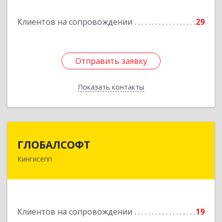
Подробнее
Клиентов на сопровождении
29
Отправить заявку
Отправить заявку
Показать контакты
Назад
ГЛОБАЛСОФТ
ГЛОБАЛСОФТ
Кингисепп
188485, Ленинградская обл, Кингисеппский р-н,
Кингисепп г, Красногвардейская ул, дом № 6/13
Подробнее
Клиентов на сопровождении
19