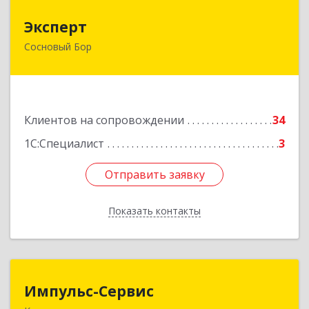
Эксперт
Эксперт
Сосновый Бор
188544, Ленинградская обл, Сосновый Бор г, 50
лет Октября ул, дом № 1
Подробнее
Клиентов на сопровождении
34
1С:Специалист
3
Отправить заявку
Отправить заявку
Показать контакты
Назад
Импульс-Сервис
Импульс-Сервис