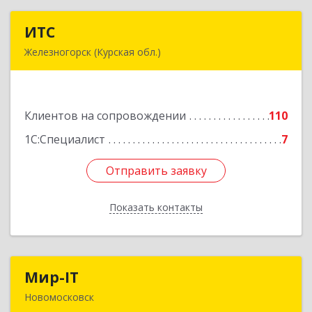
ИТС
ИТС
Железногорск (Курская обл.)
307178, Курская обл, Железногорск г,
Димитрова ул, дом № 3, корпус 5, оф.5
Клиентов на сопровождении
110
Подробнее
1С:Специалист
7
Отправить заявку
Отправить заявку
Показать контакты
Назад
Мир-IT
Мир-IT
Новомосковск
301650, Тульская обл, Новомосковск г,