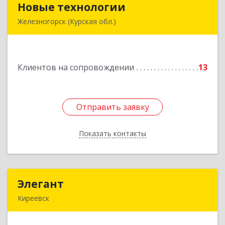
Новые технологии
Новые технологии
Железногорск (Курская обл.)
307170, Курская обл, Железногорский р-н,
Железногорск г, Автолюбителей пер, дом № 5,
офис 7
Клиентов на сопровождении
13
Подробнее
Отправить заявку
Отправить заявку
Показать контакты
Назад
Элегант
Элегант
Киреевск
301262, Тульская обл, Киреевск г, Чехова ул,
дом № 1