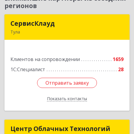
регионов
СервисКлауд
СервисКлауд
Тула
300028, Тульская обл, Тула г, Болдина ул, дом №
98, оф.545
Клиентов на сопровождении
1659
Подробнее
1С:Специалист
28
Отправить заявку
Отправить заявку
Показать контакты
Назад
Центр Облачных Технологий
Центр Облачных Технологий