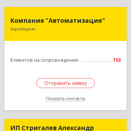
Компания "Автоматизация"
Компания "Автоматизация"
Биробиджан
679016, Еврейская Аобл, Биробиджан г,
Советская ул, дом № 59, кв.3
Подробнее
Клиентов на сопровождении
153
Отправить заявку
Отправить заявку
Показать контакты
Назад
ИП Стригалев Александр
ИП Стригалев Александр