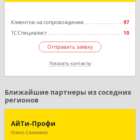
Подробнее
Клиентов на сопровождении
97
1С:Специалист
10
Отправить заявку
Отправить заявку
Показать контакты
Назад
Ближайшие партнеры из соседних
регионов
АйТи-Профи
АйТи-Профи
Южно-Сахалинск
693023, Сахалинская обл, город Южно-