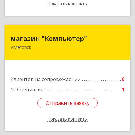
Показать контакты
Назад
магазин "Компьютер"
магазин "Компьютер"
Углегорск
694920, Сахалинская обл, Углегорский р-н,
Углегорск г, Победы ул, дом № 169, оф.4
Подробнее
Клиентов на сопровождении
6
1С:Специалист
1
Отправить заявку
Отправить заявку
Показать контакты
Назад