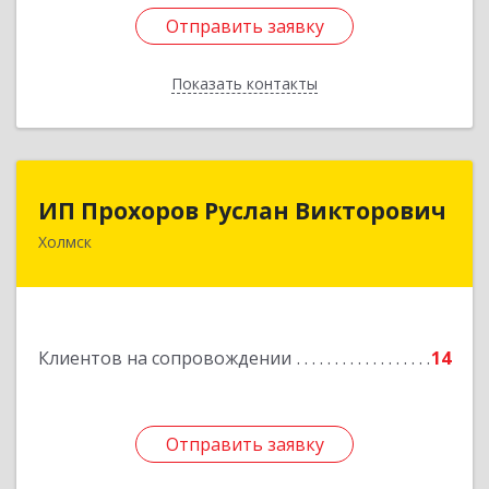
Отправить заявку
Отправить заявку
Показать контакты
Назад
ИП Прохоров Руслан Викторович
ИП Прохоров Руслан Викторович
Холмск
694620, Сахалинская обл, Холмский р-н, Холмск
г, Александра Матросова ул, дом № 6Б, кв.32
Подробнее
Клиентов на сопровождении
14
Отправить заявку
Отправить заявку