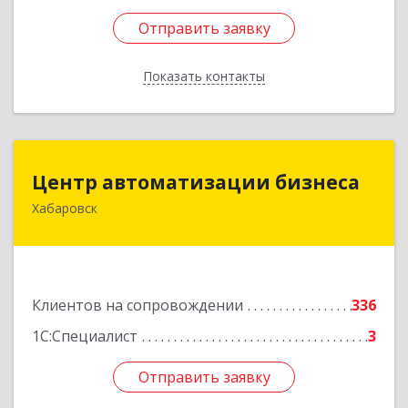
Отправить заявку
Отправить заявку
Показать контакты
Назад
Центр автоматизации бизнеса
Центр автоматизации бизнеса
Хабаровск
680030, Хабаровский край, Хабаровск г, Ленина
ул, дом № 4, оф.802
Подробнее
Клиентов на сопровождении
336
1С:Специалист
3
Отправить заявку
Отправить заявку