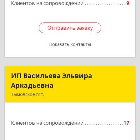
Клиентов на сопровождении
9
Отправить заявку
Отправить заявку
Показать контакты
Назад
ИП Васильева Эльвира
ИП Васильева Эльвира
Аркадьевна
Аркадьевна
Тымовское пгт.
694400, Сахалинская обл, Тымовский р-н,
Тымовское пгт, Красноармейская ул, дом № 34,
кв.9
Клиентов на сопровождении
17
Подробнее