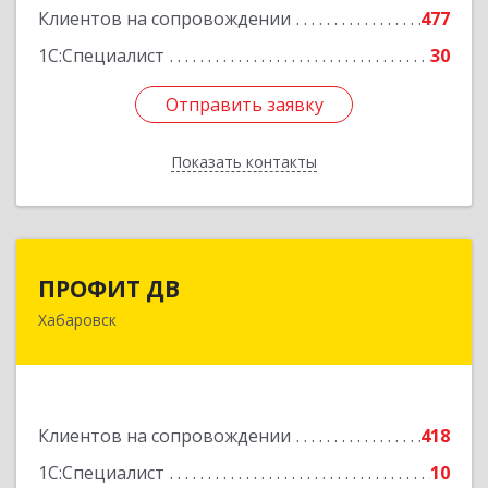
Клиентов на сопровождении
477
1С:Специалист
30
Отправить заявку
Отправить заявку
Показать контакты
Назад
ПРОФИТ ДВ
ПРОФИТ ДВ
Хабаровск
680000, Хабаровский край, Хабаровск г,
Муравьева-Амурского ул, дом № 25, пом.I
Подробнее
Клиентов на сопровождении
418
1С:Специалист
10