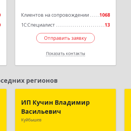
0
Клиентов на сопровождении
1068
0
1С:Специалист
13
Отправить заявку
Отправить заявку
Показать контакты
Назад
седних регионов
к
ИП Кучин Владимир
ИП Кучин Владимир
Васильевич
Васильевич
а
8
Куйбышев
632387, Новосибирская обл,
Куйбышев г, Тургенева ул, дом № 4