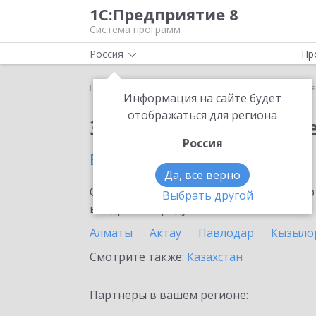
1С:Предприятие 8
Система программ
Россия
Пр
Главная
Сервисы ИТС
1С:Бизнес-сеть. Торгова
Информация на сайте будет
отображаться для региона
Заказать 1С:Бизнес-с
Россия
в Караганде
Да, все верно
Ознакомьтесь с информационными карт
Выбрать другой
внедрение продукта.
Алматы
Актау
Павлодар
Кызыло
Смотрите также:
Казахстан
Партнеры в вашем регионе: