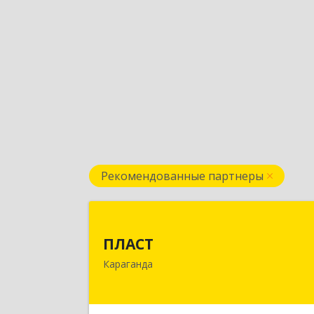
Рекомендованные партнеры
ПЛАС
ПЛАСТ
100009,Казахстан,г.Караганда
Караганда
ул.Кривогуза, д.33/
Подробне