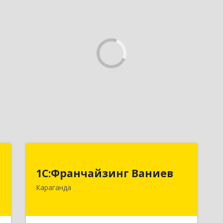
Т
1С:Франчайзинг Ваниев
1С:Франчайзинг Ваниев
,
100009 Республика Казахстан, г.
Караганда
1
Караганда, ул. Комиссарова 34-2
е
Подробнее