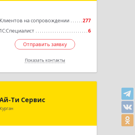
Подробнее
Клиентов на сопровождении
277
1С:Специалист
6
Отправить заявку
Отправить заявку
Показать контакты
Назад
Ай-Ти Сервис
Ай-Ти Сервис
640032, Курганская обл, г.о. Город
Курган
Курган, Курган г, Бажова ул, дом № 49,
оф.304
Подробнее