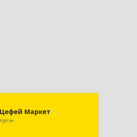
Цефей Маркет
Цефей Маркет
640002, Курганская обл, Курган г,
Курган
М.Горького ул, дом № 35/1