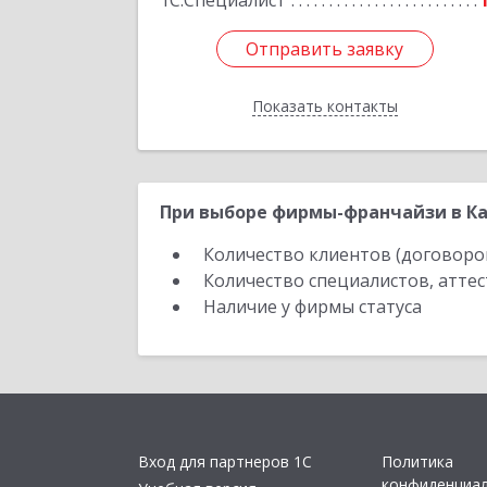
1С:Специалист
Отправить заявку
Отправить заявку
Показать контакты
Назад
При выборе фирмы-франчайзи в Ка
Количество клиентов (договоро
Количество специалистов, атте
Наличие у фирмы статуса
Вход для партнеров 1С
Политика
конфиденциа