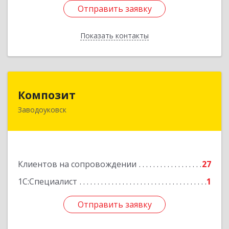
Отправить заявку
Отправить заявку
Показать контакты
Назад
Композит
Композит
Заводоуковск
627140, Тюменская обл, Заводоуковский р-н,
Заводоуковск г, Шоссейная ул, дом № 156
Подробнее
Клиентов на сопровождении
27
1С:Специалист
1
Отправить заявку
Отправить заявку