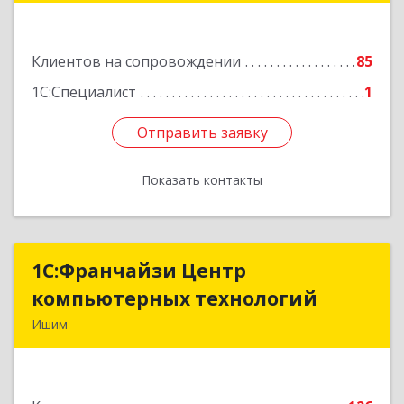
Подробнее
Клиентов на сопровождении
85
1С:Специалист
1
Отправить заявку
Отправить заявку
Показать контакты
Назад
1С:Франчайзи Центр
1С:Франчайзи Центр
компьютерных технологий
компьютерных технологий
Ишим
627750, Тюменская обл, Ишим г, 30 лет ВЛКСМ
ул, дом № 28/2