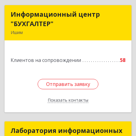
Информационный центр
Информационный центр
"БУХГАЛТЕР"
"БУХГАЛТЕР"
Ишим
627750, Тюменская обл, Ишим г, Советская ул,
дом № 16
Клиентов на сопровождении
58
Подробнее
Отправить заявку
Отправить заявку
Показать контакты
Назад
Лаборатория информационных
Лаборатория информационных