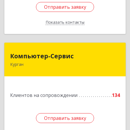
Отправить заявку
Отправить заявку
Показать контакты
Назад
Компьютер-Сервис
Компьютер-Сервис
Курган
640022, Курганская обл, Курган г, Василия
Блюхера ул, дом № 30, пом.1
Подробнее
Клиентов на сопровождении
134
Отправить заявку
Отправить заявку