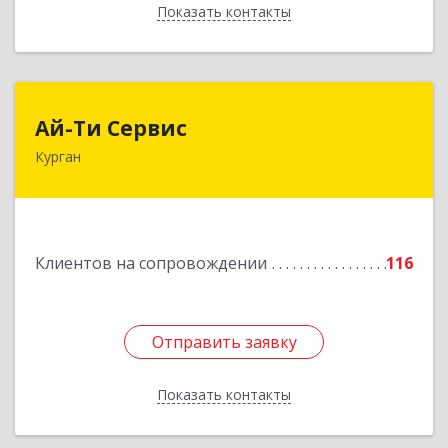
Показать контакты
Назад
Ай-Ти Сервис
Ай-Ти Сервис
Курган
640032, Курганская обл, г.о. Город Курган,
Курган г, Бажова ул, дом № 49, оф.304
Подробнее
Клиентов на сопровождении
116
Отправить заявку
Отправить заявку
Показать контакты
Назад