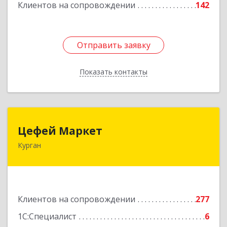
Клиентов на сопровождении
142
Отправить заявку
Отправить заявку
Показать контакты
Назад
Цефей Маркет
Цефей Маркет
Курган
640002, Курганская обл, Курган г, М.Горького
ул, дом № 35/1
Подробнее
Клиентов на сопровождении
277
1С:Специалист
6