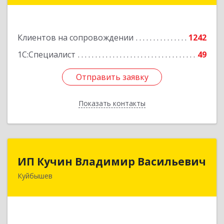
Подробнее
Клиентов на сопровождении
1242
1С:Специалист
49
Отправить заявку
Отправить заявку
Показать контакты
Назад
ИП Кучин Владимир Васильевич
ИП Кучин Владимир Васильевич
Куйбышев
632387, Новосибирская обл, Куйбышев г,
Тургенева ул, дом № 4
Подробнее