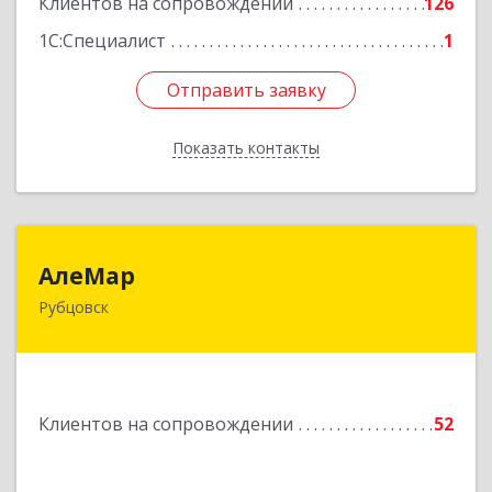
Клиентов на сопровождении
126
Подробнее
1С:Специалист
1
Отправить заявку
Отправить заявку
Показать контакты
Назад
АлеМар
АлеМар
Рубцовск
658210, Алтайский край, Рубцовск г,
Комсомольская ул, дом № 80
Подробнее
Клиентов на сопровождении
52