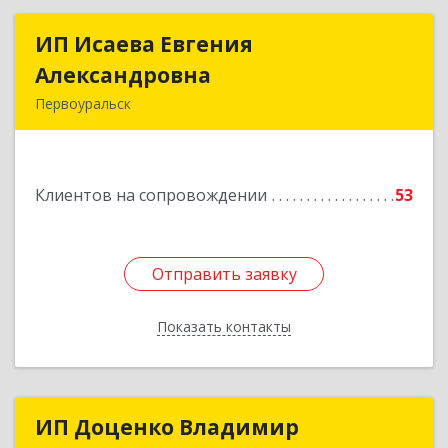
ИП Исаева Евгения
ИП Исаева Евгения
Александровна
Александровна
Первоуральск
Подробнее
Клиентов на сопровождении
53
Отправить заявку
Отправить заявку
Показать контакты
Назад
ИП Доценко Владимир
ИП Доценко Владимир