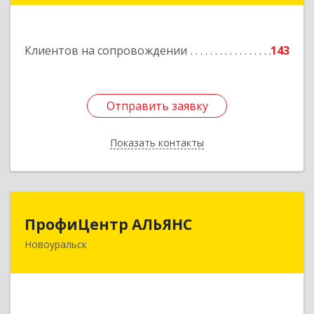
Подробнее
Клиентов на сопровождении
143
Отправить заявку
Отправить заявку
Показать контакты
Назад
ПрофиЦентр АЛЬЯНС
ПрофиЦентр АЛЬЯНС
Новоуральск
624133, Свердловская обл, Новоуральск г, Льва
Толстого ул, Здание № 2а, оф.106
Подробнее