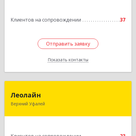
Подробнее
Клиентов на сопровождении
37
Отправить заявку
Отправить заявку
Показать контакты
Назад
Леолайн
Леолайн
Верхний Уфалей
456800, Челябинская обл, Верхний Уфалей г,
Ленина ул, дом № 147
Подробнее