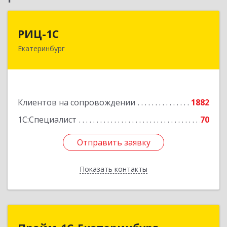
РИЦ-1С
РИЦ-1С
Екатеринбург
620102, Свердловская обл, Екатеринбург г,
Фурманова ул, дом № 124
Подробнее
Клиентов на сопровождении
1882
1С:Специалист
70
Отправить заявку
Отправить заявку
Показать контакты
Назад
Прайм-1С-Екатеринбург