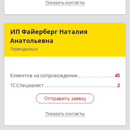
Показать контакты
Назад
ИП Файерберг Наталия
ИП Файерберг Наталия
Анатольевна
Анатольевна
Первоуральск
623119, Свердловская обл, Первоуральск г,
Строителей ул, дом № 38-24
Клиентов на сопровождении
45
Подробнее
1С:Специалист
2
Отправить заявку
Отправить заявку
Показать контакты
Назад