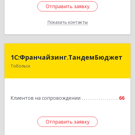
Отправить заявку
Отправить заявку
Показать контакты
Назад
1С:Франчайзинг.ТандемБюджет
1С:Франчайзинг.ТандемБюджет
Тобольск
Подробнее
Клиентов на сопровождении
66
Отправить заявку
Отправить заявку