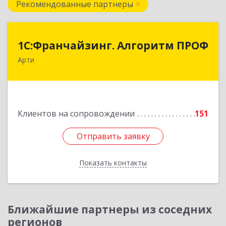
Рекомендованные партнеры
1С:Франчайзинг. Алгоритм ПРОФ
1С:Франчайзинг. Алгоритм ПРОФ
Арти
623340, Свердловская обл, Артинский р-н, Арти
рп, Рабочей молодежи ул, дом № 94, оф.3А
Подробнее
Клиентов на сопровождении
151
Отправить заявку
Отправить заявку
Показать контакты
Назад
Ближайшие партнеры из соседних
регионов