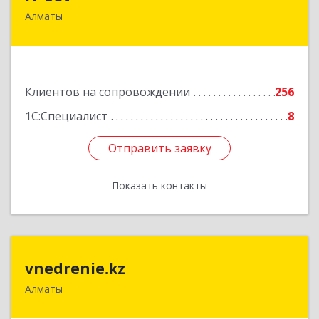
Алматы
050009, РК, г.Алматы, ул. Шевченко/уг. ул.
Радостовца, 165б/72г, к.508
Подробнее
Клиентов на сопровождении
256
1С:Специалист
8
Отправить заявку
Отправить заявку
Показать контакты
Назад
vnedrenie.kz
vnedrenie.kz
Алматы
Казахстан, г.Алматы, ул.Прокофьева 45-56