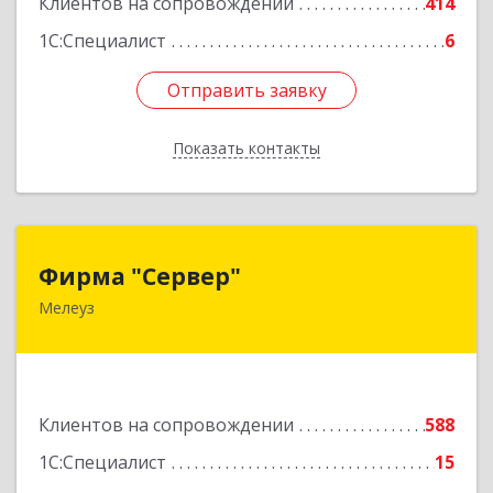
Клиентов на сопровождении
414
1С:Специалист
6
Отправить заявку
Отправить заявку
Показать контакты
Назад
Фирма "Сервер"
Фирма "Сервер"
Мелеуз
453852, Башкортостан Респ, Мелеузовский р-н,
Мелеуз г, 32-й мкр, дом № 36
Подробнее
Клиентов на сопровождении
588
1С:Специалист
15