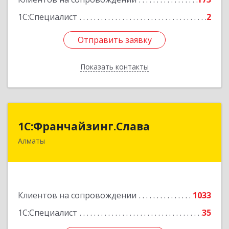
Подробнее
1С:Специалист
2
Отправить заявку
Отправить заявку
Показать контакты
Назад
1С:Франчайзинг.Слава
1С:Франчайзинг.Слава
Алматы
Казахстан, Алматы, 050022, Кашгарская 58-2
Подробнее
Клиентов на сопровождении
1033
1С:Специалист
35