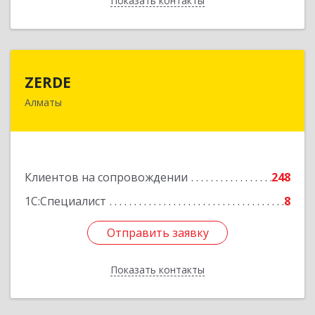
Показать контакты
Назад
ZERDE
ZERDE
Алматы
050026, Республика Казахстан, г. Алматы, ул.
Байзакова, 132 "А"
Подробнее
Клиентов на сопровождении
248
1С:Специалист
8
Отправить заявку
Отправить заявку
Показать контакты
Назад