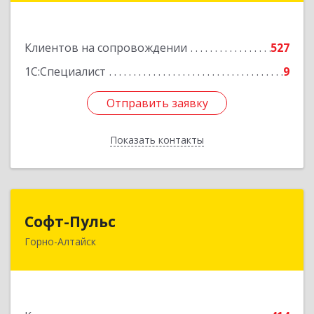
Подробнее
Клиентов на сопровождении
527
1С:Специалист
9
Отправить заявку
Отправить заявку
Показать контакты
Назад
Софт-Пульс
Софт-Пульс
Горно-Алтайск
649006, Алтай Респ, Горно-Алтайск г,
Комсомольская ул, дом № 13
Подробнее