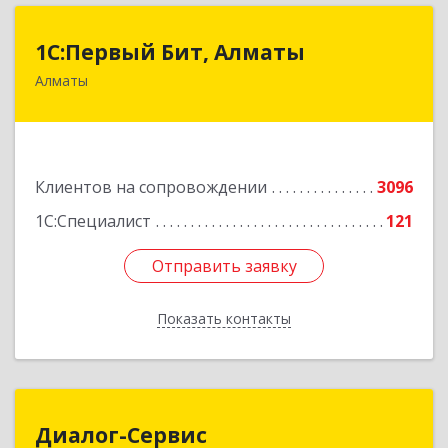
1С:Первый Бит, Алматы
1С:Первый Бит, Алматы
Алматы
050046, Казахстан, Алматы,ул. Сатпаева, д. 90/1,
6 этаж
Подробнее
Клиентов на сопровождении
3096
1С:Специалист
121
Отправить заявку
Отправить заявку
Показать контакты
Назад
Диалог-Сервис
Диалог-Сервис