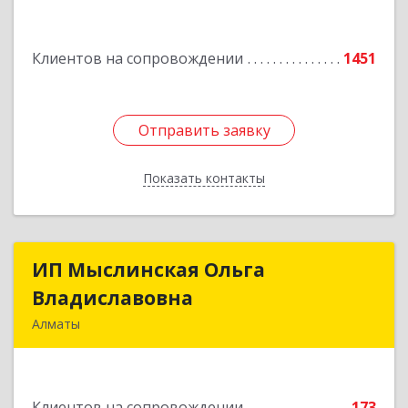
Подробнее
Клиентов на сопровождении
1451
Отправить заявку
Отправить заявку
Показать контакты
Назад
ИП Мыслинская Ольга
ИП Мыслинская Ольга
Владиславовна
Владиславовна
Алматы
КАЗАХСТАН, 050000, Алматы, мкр. Орбита 3,
дом № 26, кв.226
Клиентов на сопровождении
173