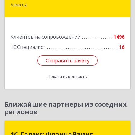
Алматы
050057, Республика Казахстан, г. Алматы, ул.
Мынбаева, 46/48, н.п.2
Подробнее
Клиентов на сопровождении
1496
1С:Специалист
16
Отправить заявку
Отправить заявку
Показать контакты
Назад
Ближайшие партнеры из соседних
регионов
1С-Галэкс: Франчайзинг
1С-Галэкс: Франчайзинг