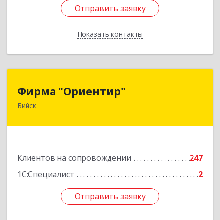
Отправить заявку
Отправить заявку
Показать контакты
Назад
Фирма "Ориентир"
Фирма "Ориентир"
Бийск
659300, Алтайский край, Бийск г, Сергея Кирова
пр-кт, дом № 3
Подробнее
Клиентов на сопровождении
247
1С:Специалист
2
Отправить заявку
Отправить заявку