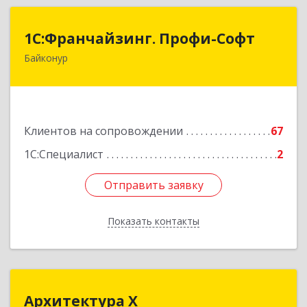
1С:Франчайзинг. Профи-Софт
1С:Франчайзинг. Профи-Софт
Байконур
468320, Байконур г, Ленина ул, дом № 10,
кв.1+2+3
Подробнее
Клиентов на сопровождении
67
1С:Специалист
2
Отправить заявку
Отправить заявку
Показать контакты
Назад
Архитектура Х
Архитектура Х