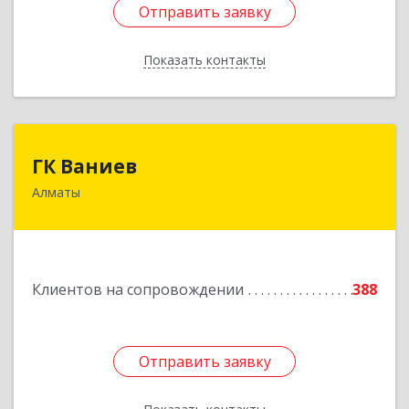
Отправить заявку
Отправить заявку
Показать контакты
Назад
ГК Ваниев
ГК Ваниев
Алматы
Республика Казахстан, Бостандыкский район,
г.Алматы, ул. Егизбаева, 7/3 НП 96
Подробнее
Клиентов на сопровождении
388
Отправить заявку
Отправить заявку