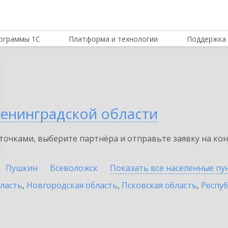
ограммы 1С
Платформа и технологии
Поддержка 
Ленинградской области
очками, выберите партнёра и отправьте заявку на ко
Пушкин
Всеволожск
Показать все населенные
пу
бласть
,
Новгородская область
,
Псковская область
,
Респуб