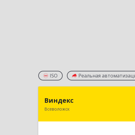
ISO
Реальная автоматизац
Виндек
Виндекс
Всеволожск
188643, Ленинградская обл
Всеволожский р-н, Всеволожск г
Шинников ул, дом № 2, корпус 5
оф.4