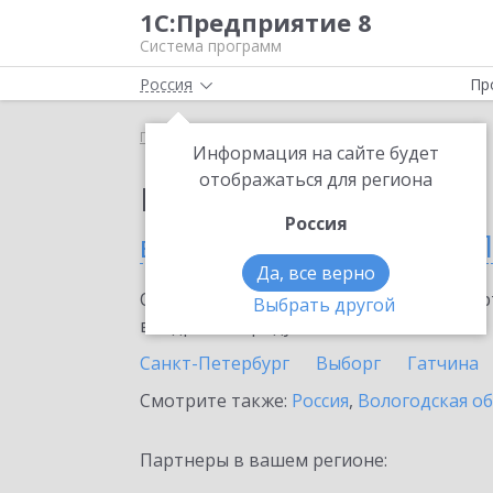
1С:Предприятие 8
Система программ
Россия
Пр
Главная
Выбор партнёра
Информация на сайте будет
отображаться для региона
Партнеры фирмы 1С
Россия
в Санкт-Петербурге и 
Да, все верно
Ознакомьтесь с информационными карт
Выбрать другой
внедрение продукта.
Санкт-Петербург
Выборг
Гатчина
Смотрите также:
Россия
,
Вологодская о
Партнеры в вашем регионе: