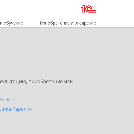
и обучение
Приобретение и внедрение
нсультацию, приобретение или
нкты
лика Карелия