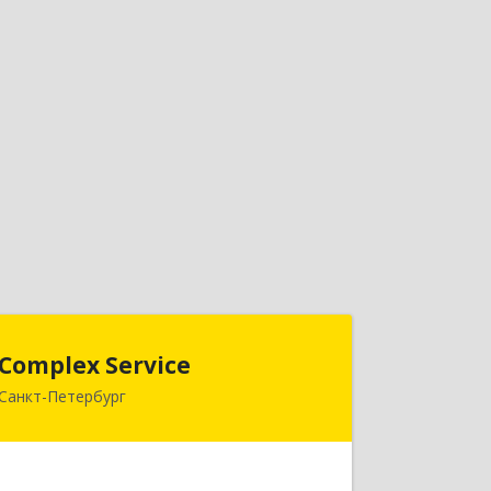
Complex Service
Complex Service
Санкт-Петербург
197046, Санкт-Петербург г,
Петровская наб, дом № 2, корпус 2,
лит. Б, кв.14