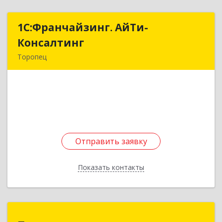
1С:Франчайзинг. АйТи-
1С:Франчайзинг. АйТи-
Консалтинг
Консалтинг
Торопец
172840, Тверская обл, Торопец г, Гоголя ул,
дом № 13
Подробнее
Отправить заявку
Отправить заявку
Показать контакты
Назад
Проводник