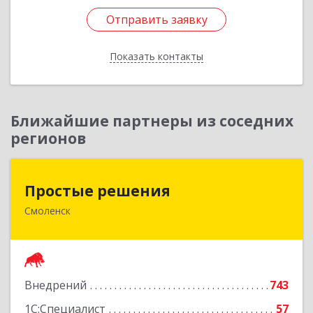
Отправить заявку
Подробнее
Отправить заявку
Показать контакты
Назад
Ближайшие партнеры из соседних
регионов
Простые решения
Простые решения
Смоленск
214015, Смоленская обл, Смоленск г, Большая
Краснофлотская ул, дом № 17
Подробнее
Внедрений
743
1С:Специалист
57