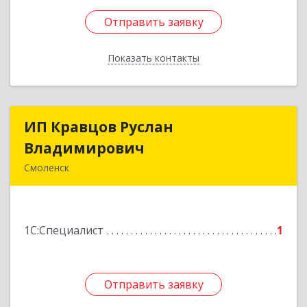
Отправить заявку
Отправить заявку
Показать контакты
Назад
ИП Кравцов Руслан
ИП Кравцов Руслан
Владимирович
Владимирович
Смоленск
214030, Смоленская обл, Смоленск г, Тургенева
ул, дом № 34, кв.57
1С:Специалист
1
Подробнее
Отправить заявку
Отправить заявку