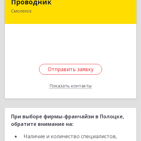
Проводник
Смоленск
214000, Смоленская обл, Смоленск г,
Дзержинского ул, дом № 18/2
Подробнее
Отправить заявку
Отправить заявку
Показать контакты
Назад
При выборе фирмы-франчайзи в Полоцке,
обратите внимание на:
Наличие и количество специалистов,