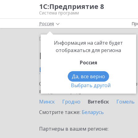
1С:Предприятие 8
Система программ
Россия
Пр
Главная
Выбор партнёра
Информация на сайте будет
отображаться для региона
Партнеры фирмы 1С
Россия
в Витебске
Да, все верно
Ознакомьтесь с информационными карт
Выбрать другой
внедрение продукта.
Минск
Гродно
Витебск
Гомель
Смотрите также:
Беларусь
Партнеры в вашем регионе: