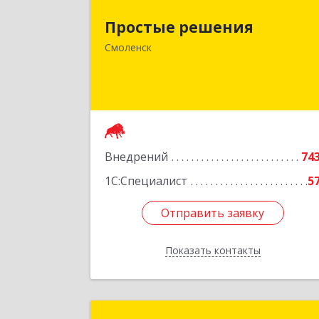
214015, Смоленская обл, Смоленск г
Простые решения
Большая Краснофлотская ул, дом 
Смоленск
1
Подробне
Внедрений
74
1С:Специалист
5
Отправить заявку
Отправить заявку
Показать контакты
Назад