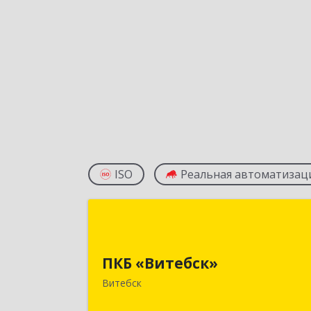
ISO
Реальная автоматизац
ПКБ «Витебск
Республика Беларусь, 210026, г
ПКБ «Витебск»
Витебск, ул. Замковая, д. 4-3, каб. 30
Витебск
Подробне