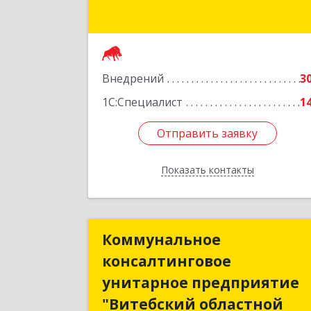
Внедрений
3
1С:Специалист
1
Отправить заявку
Отправить заявку
Показать контакты
Назад
Коммунальное
Коммунально
консалтинговое
консалтингово
унитарное предприятие
унитарное предприяти
"Витебский областной
"Витебский областно