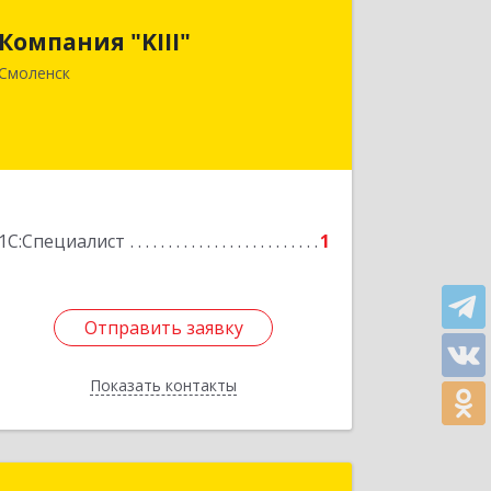
Смоленская обл, Смоленск г, Большая
Компания "KIII"
Краснофлотская ул, дом № 15, п.1
Смоленск
Подробнее
1С:Специалист
1
Отправить заявку
Отправить заявку
Показать контакты
Назад