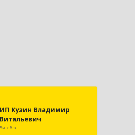
ИП Кузин Владимир
Витальевич
ИП Кузин Владимир
Витальевич
Беларусь, 210001, г.Витебск, ул.
Ильинского, д.31, кв.77
Витебск