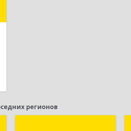
"
,
д
5
1
е
седних регионов
я
ОНЛАЙН-ПЛЮС