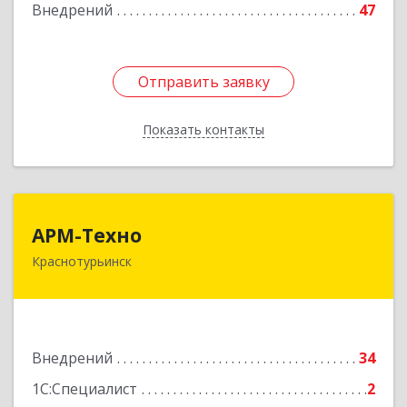
Внедрений
47
Отправить заявку
Отправить заявку
Показать контакты
Назад
АРМ-Техно
АРМ-Техно
Краснотурьинск
624447, Свердловская обл, Краснотурьинск г,
Чкалова ул, дом № 4, оф.119
Подробнее
Внедрений
34
1С:Специалист
2