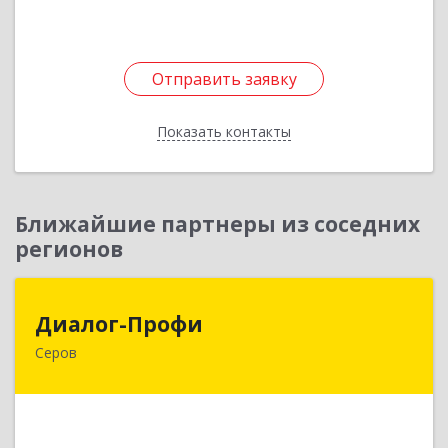
Подробнее
Отправить заявку
Отправить заявку
Показать контакты
Назад
Ближайшие партнеры из соседних
регионов
Диалог-Профи
Диалог-Профи
Серов
624980, Свердловская обл, Серов г, Короленко
ул, дом № 7/29, кв.2
Подробнее