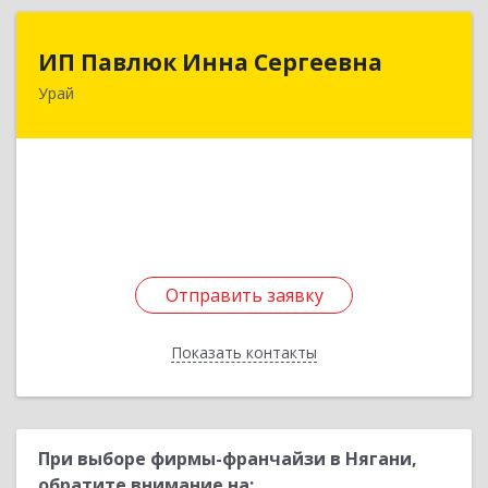
ИП Павлюк Инна Сергеевна
ИП Павлюк Инна Сергеевна
Урай
628284, Ханты-Мансийский Автономный округ
- Югра АО, Урай г, Аэропорт мкр, дом № 29
Подробнее
Отправить заявку
Отправить заявку
Показать контакты
Назад
При выборе фирмы-франчайзи в Нягани,
обратите внимание на: