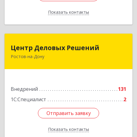
Показать контакты
Назад
Центр Деловых Решений
Центр Деловых Решений
Ростов-на-Дону
344029, Ростовская обл, Ростов-на-Дону г,
Сельмаш пр-кт, Здание № 90а, этаж 3, оф.319
Подробнее
Внедрений
131
1С:Специалист
2
Отправить заявку
Отправить заявку
Показать контакты
Назад