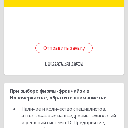
Штахановского ул, дом № 14/1, оф.55
Подробнее
Отправить заявку
Отправить заявку
Показать контакты
Назад
При выборе фирмы-франчайзи в
Новочеркасске, обратите внимание на:
Наличие и количество специалистов,
аттестованных на внедрение технологий
и решений системы 1С:Предприятие,