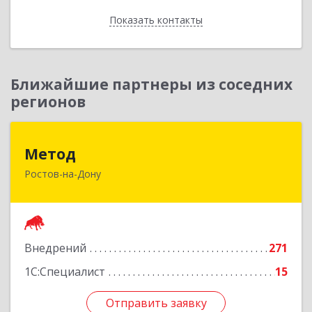
Показать контакты
Назад
Ближайшие партнеры из соседних
регионов
Метод
Метод
Ростов-на-Дону
344029, Ростовская обл, Ростов-на-Дону г,
Сельмаш пр-кт, Здание № 90а, оф.509
Подробнее
Внедрений
271
1С:Специалист
15
Отправить заявку
Отправить заявку