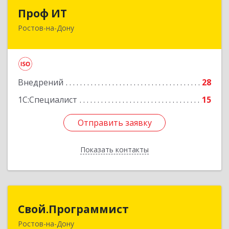
Проф ИТ
Проф ИТ
Ростов-на-Дону
344068, Ростовская обл, Ростов-на-Дону г,
Михаила Нагибина пр-кт, дом № 40, пом.80
Подробнее
Внедрений
28
1С:Специалист
15
Отправить заявку
Отправить заявку
Показать контакты
Назад
Свой.Программист
Свой.Программист
Ростов-на-Дону
344064, Ростовская обл, Ростов-на-Дону г,