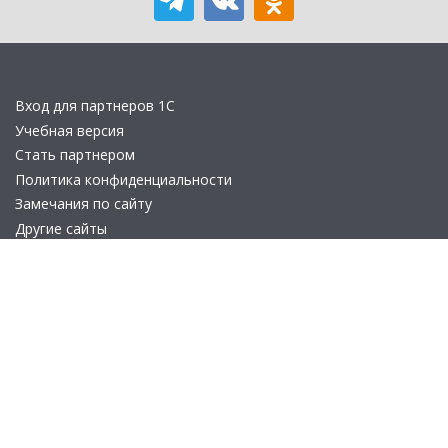
Вход для партнеров 1С
Учебная версия
Стать партнером
Политика конфиденциальности
Замечания по сайту
Другие сайты
Телефон:
+7 (495) 737-92-57
Email:
site_v8@1c.ru
Отдел продаж:
г. Москва
,
улица Селезнёвская, дом 21
© 2026 АО «Группа 1С» (правопреемник «1С»). Все права на сайт