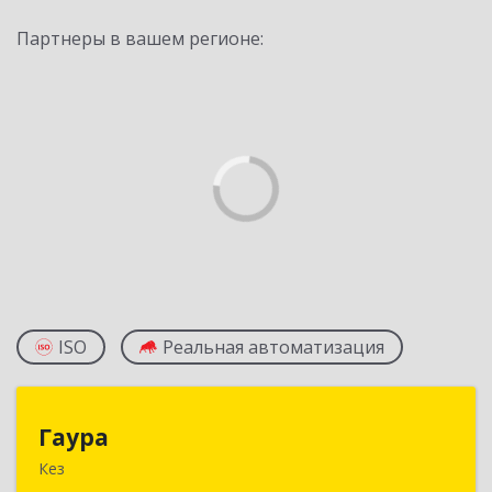
Партнеры в вашем регионе:
ISO
Реальная автоматизация
Гаура
Гаура
Кез
427580, Удмуртская Респ, Кезский р-н, Кез п,