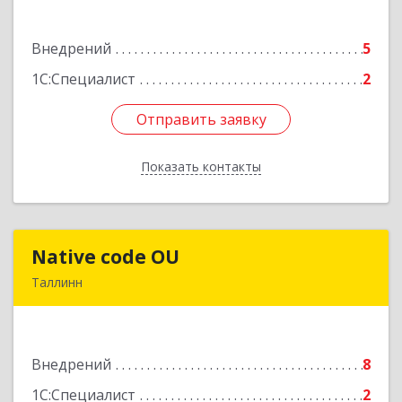
Подробнее
Внедрений
5
1С:Специалист
2
Отправить заявку
Отправить заявку
Показать контакты
Назад
Native code OU
Native code OU
Таллинн
13424, Estonia, Tallinn, Varese tn.10A-45
Подробнее
Внедрений
8
1С:Специалист
2