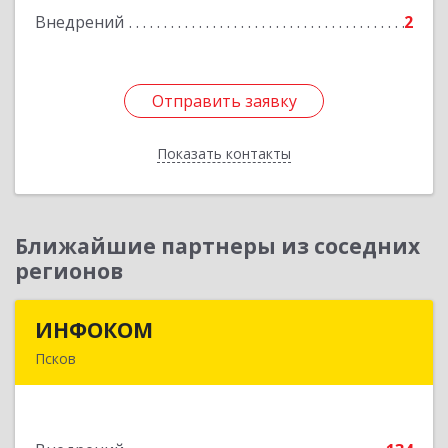
Внедрений
2
Отправить заявку
Отправить заявку
Показать контакты
Назад
Ближайшие партнеры из соседних
регионов
ИНФОКОМ
ИНФОКОМ
Псков
180000, Псковская обл, Псков г, Советская ул,
дом № 42г