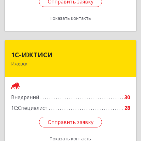
Отправить заявку
Отправить заявку
Показать контакты
Назад
1С-ИЖТИСИ
1С-ИЖТИСИ
Ижевск
426000, Удмуртская Респ, Ижевск г, им Вадима
Сивкова ул, дом № 112
Подробнее
Внедрений
30
1С:Специалист
28
Отправить заявку
Отправить заявку
Показать контакты
Назад