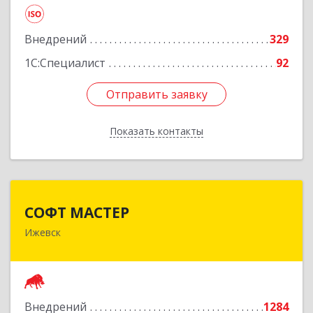
Подробнее
Внедрений
329
1С:Специалист
92
Отправить заявку
Отправить заявку
Показать контакты
Назад
СОФТ МАСТЕР
СОФТ МАСТЕР
Ижевск
426008, Удмуртская Респ, Ижевск г, Кирова ул,
Здание № 172
Подробнее
Внедрений
1284