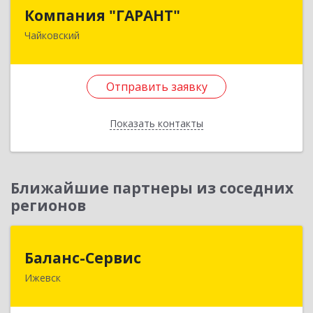
Компания "ГАРАНТ"
Компания "ГАРАНТ"
Чайковский
617760, Пермский край, Чайковский г, Карла
Маркса ул, дом № 31, оф.3
Отправить заявку
Подробнее
Отправить заявку
Показать контакты
Назад
Ближайшие партнеры из соседних
регионов
Баланс-Сервис
Баланс-Сервис
Ижевск
426076, Удмуртская Респ, Ижевск г,
Коммунаров ул, дом № 198