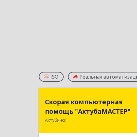
ISO
Реальная автоматизац
Скорая компьютерна
Скорая компьютерная
помощь "АхтубаМАСТЕР
помощь "АхтубаМАСТЕР"
Ахтубинск
416506, Астраханская обл
Ахтубинский р-н, Ахтубинск г
Буденного ул, дом № 7, кв.3