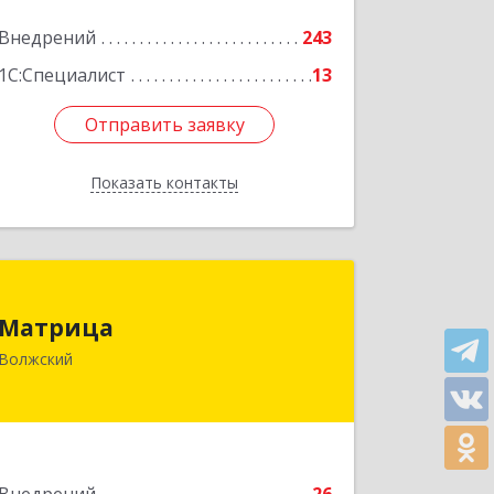
Внедрений
243
Подробнее
1С:Специалист
13
Отправить заявку
Отправить заявку
Показать контакты
Назад
Матрица
Матрица
404125, Волгоградская обл, Волжский
Волжский
г, Пионерская ул, дом № 47
Подробнее