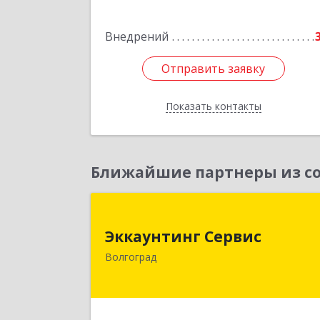
Подробне
Внедрений
Отправить заявку
Отправить заявку
Показать контакты
Назад
Ближайшие партнеры из со
Эккаунтинг Серви
Эккаунтинг Сервис
400026, Волгоградская обл, Волгогра
Волгоград
г, Изобильная ул, дом № 12, кв.4
Подробне