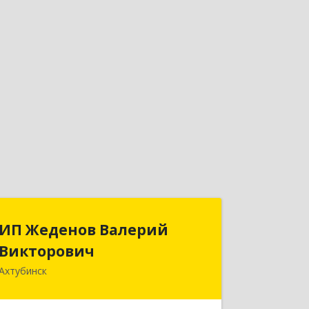
ИП Жеденов Валерий
ИП Жеденов Валерий
Викторович
Викторович
Ахтубинск
416500, Астраханская обл,
Ахтубинский р-н, Ахтубинск г,
Ст.Лаврентьева ул, дом № 2, кв.48