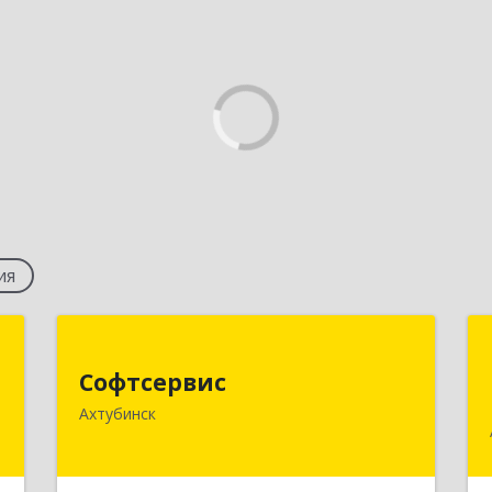
ия
я
Софтсервис
"
Софтсервис
416500, Астраханская обл,
Ахтубинск
Ахтубинский р-н, Ахтубинск г, Ленина
,
ул, дом № 57
,
0