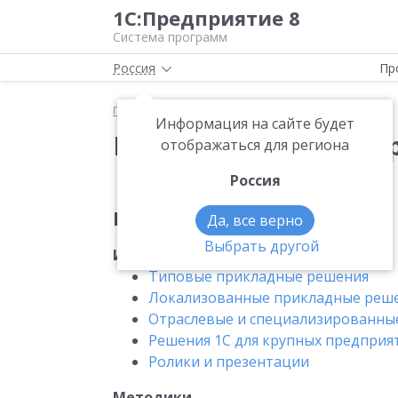
1С:Предприятие 8
Система программ
Россия
Пр
Главная
Информация по 1С:Предприятию 8
Информация на сайте будет
Информация по 1С:П
отображаться для региона
Россия
Пользователю
Да, все верно
Выбрать другой
Информация
Типовые прикладные решения
Локализованные прикладные реш
Отраслевые и специализированны
Решения 1С для крупных предприя
Ролики и презентации
Методики