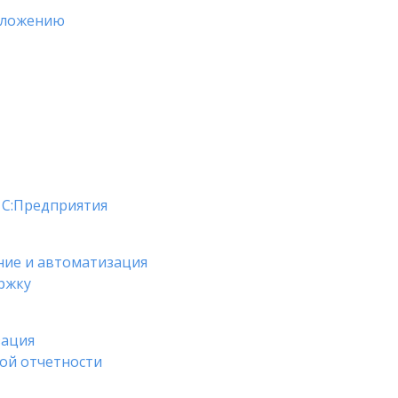
обложению
1С:Предприятия
ние и автоматизация
ржку
зация
ой отчетности