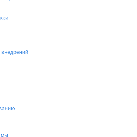
ржки
х внедрений
ованию
рмы