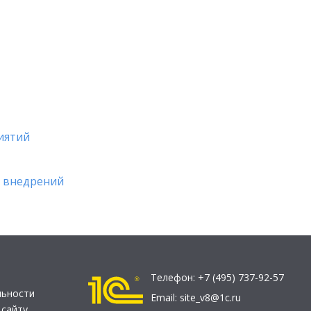
иятий
х внедрений
Телефон:
+7 (495) 737-92-57
льности
Email:
site_v8@1c.ru
 сайту