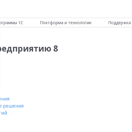
ограммы 1С
Платформа и технологии
Поддержка 
редприятию 8
ения
е решения
тий