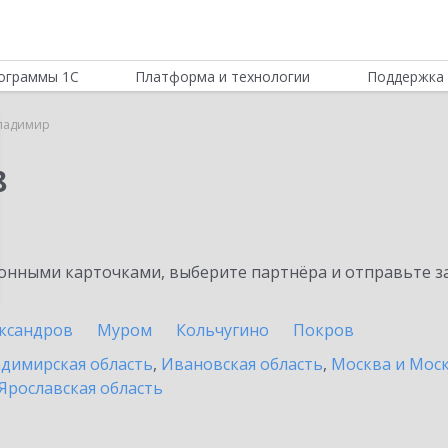
ограммы 1С
Платформа и технологии
Поддержка 
ладимир
8
нными карточками, выберите партнёра и отправьте за
ксандров
Муром
Кольчугино
Покров
димирская область
,
Ивановская область
,
Москва и Моск
Ярославская область