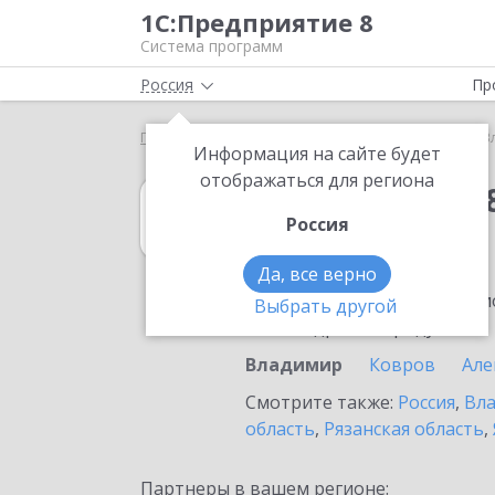
1С:Предприятие 8
Система программ
Россия
Пр
Главная
1С:Упрощенка 8
Выбор партнёра
В
Информация на сайте будет
отображаться для региона
1С:Упрощенка 
Россия
во Владимире
Да, все верно
Ознакомьтесь с информацио
Выбрать другой
или внедрение продукта.
Владимир
Ковров
Але
Смотрите также:
Россия
,
Вла
область
,
Рязанская область
,
Партнеры в вашем регионе: