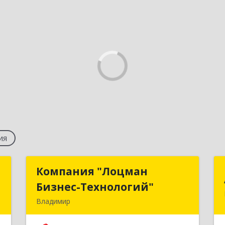
ия
р
Компания "Лоцман
Компания "Лоцман
Бизнес-Технологий"
Бизнес-Технологий"
р
Владимир
V
600015, Владимирская обл, Владимир
г, Чайковского ул, дом № 40А, оф.21