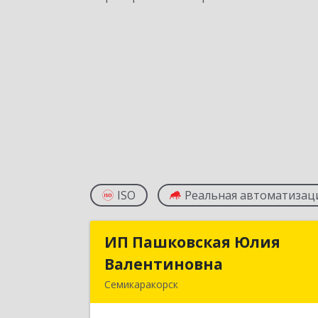
ISO
Реальная автоматизац
ИП Пашковская Юлия
ИП Пашковская Юли
Валентиновна
Валентиновн
Семикаракорск
346645, Ростовская обл
Семикаракорский р-н, Золотаревка х