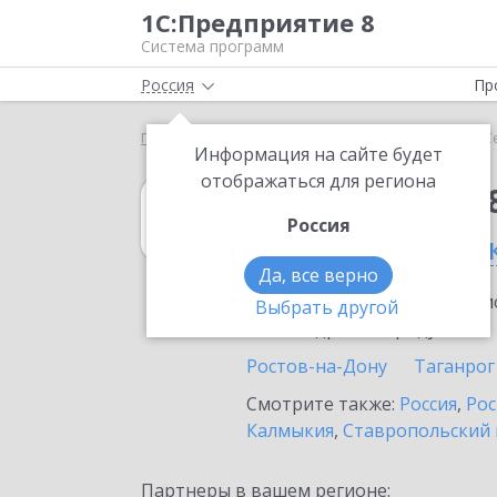
1С:Предприятие 8
Система программ
Россия
Пр
Главная
1С:Упрощенка 8
Выбор партнёра
С
Информация на сайте будет
отображаться для региона
1С:Упрощенка 
Россия
в Семикаракорс
Да, все верно
Ознакомьтесь с информацио
Выбрать другой
или внедрение продукта.
Ростов-на-Дону
Таганрог
Смотрите также:
Россия
,
Рос
Калмыкия
,
Ставропольский 
Партнеры в вашем регионе: