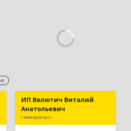
ия
я
ИП Велютич Виталий
ИП Велютич Виталий
а
Анатольевич
Анатольевич
Семикаракорск
,
346630, Ростовская обл,
,
Семикаракорск г, В.А.Закруткина пр-