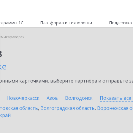
ограммы 1С
Платформа и технологии
Поддержка 
емикаракорск
8
ке
нными карточками, выберите партнёра и отправьте за
Новочеркасск
Азов
Волгодонск
Показать все
товская область
,
Волгоградская область
,
Воронежская о
край