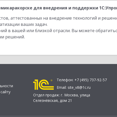
микаракорске для внедрения и поддержки 1С:Упрощ
стов, аттестованных на внедрение технологий и решен
атизации ваших задач.
ий в вашей или близкой отрасли. Вы можете обратитьс
ми решений.
Телефон:
+7 (495) 737-92-57
льности
Email:
site_v8@1c.ru
 сайту
Отдел продаж:
г. Москва
,
улица
Селезнёвская, дом 21