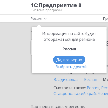
1С:Предприятие 8
Система программ
Россия
Пр
Главная
1С:Упрощенка 8
Выбор партнёра
М
Информация на сайте будет
отображаться для региона
1С:Упрощенка 
Россия
в Моздоке
Да, все верно
Ознакомьтесь с информацио
Выбрать другой
или внедрение продукта.
Владикавказ
Беслан
М
Смотрите также:
Россия
,
Рес
Ставропольский край
,
Чече
Партнеры в вашем регионе: