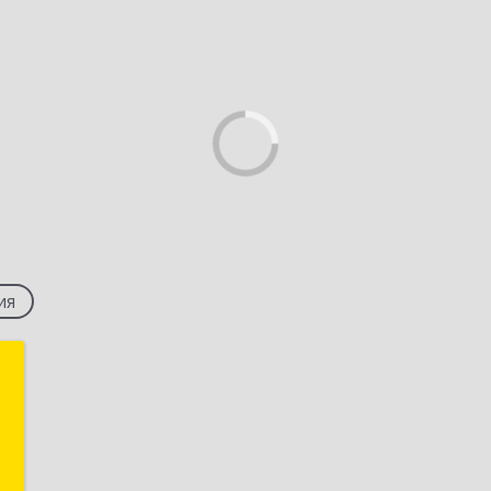
ия
й
ч
я
1