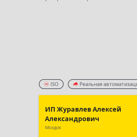
ISO
Реальная автоматизац
ИП Журавлев Алексе
ИП Журавлев Алексей
Александрови
Александрович
Моздок
363750, Северная Осетия - Алани
Респ, Моздок г, Кирова ул, дом № 4