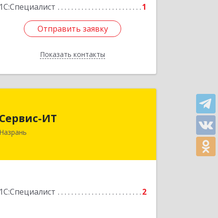
1С:Специалист
1
Отправить заявку
Отправить заявку
Показать контакты
Назад
Сервис-ИТ
Сервис-ИТ
386102, Ингушетия Респ, Назрань г,
Назрань
Центральный округ тер, Московская
ул, дом № 7, этаж 2, офис 1
Подробнее
1С:Специалист
2