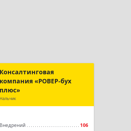
Консалтинговая
Консалтинговая
компания «РОВЕР-бух
компания «РОВЕР-бух
плюс»
плюс»
Нальчик
360004, Кабардино-Балкарская Респ,
Нальчик г, Кирова ул, дом № 233
Внедрений
106
Подробнее