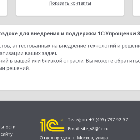
Показать контакты
Назад
здоке для внедрения и поддержки 1С:Упрощенки 8,
стов, аттестованных на внедрение технологий и решен
атизации ваших задач.
ий в вашей или близкой отрасли. Вы можете обратитьс
ми решений.
Телефон:
+7 (495) 737-92-57
льности
Email:
site_v8@1c.ru
 сайту
Отдел продаж:
г. Москва
,
улица