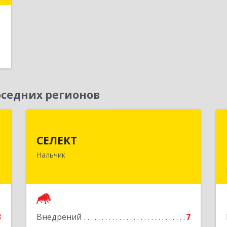
е
седних регионов
b
СЕЛЕКТ
СЕЛЕКТ
я
360030, Кабардино-Балкарская Респ,
Нальчик
я
Нальчик г, Кулиева пр-кт, дом № 10а
7
Подробнее
е
3
Внедрений
7