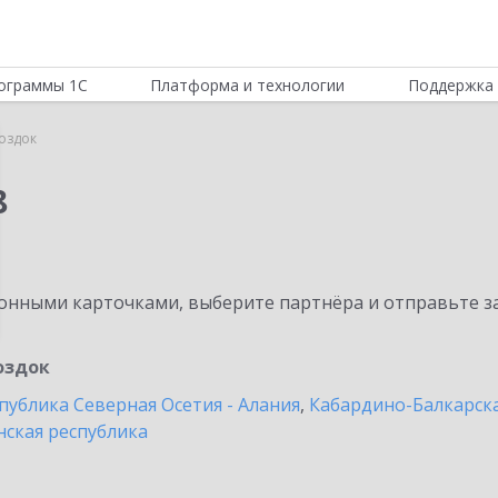
ограммы 1С
Платформа и технологии
Поддержка 
оздок
8
нными карточками, выберите партнёра и отправьте за
оздок
публика Северная Осетия - Алания
,
Кабардино-Балкарска
нская республика