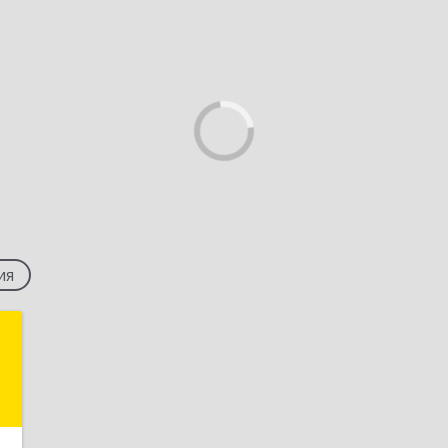
ия
н
,
,
,