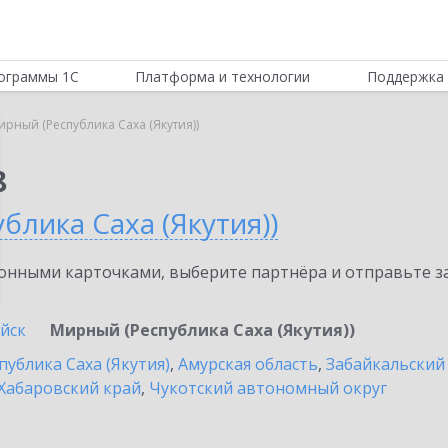
ограммы 1С
Платформа и технологии
Поддержка 
ирный (Республика Саха (Якутия))
8
блика Саха (Якутия))
нными карточками, выберите партнёра и отправьте за
йск
Мирный (Республика Саха (Якутия))
публика Саха (Якутия)
,
Амурская область
,
Забайкальский
Хабаровский край
,
Чукотский автономный округ