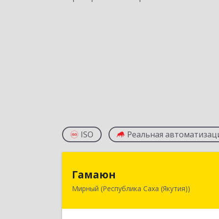
ISO
Реальная автоматизац
Гамаю
Гамаюн
Мирный (Республика Саха (Якутия))
678170, Саха /Якутия/ Респ
Мирнинский у, Мирный г
Ленинградский пр-кт, дом № 48