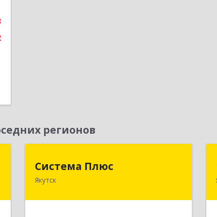
а
3
е
2
седних регионов
р
Система Плюс
Система Плюс
"
Якутск
677000, Саха /Якутия/ Респ, Якутск г,
Пояркова ул, дом № 18, оф.211
д
,