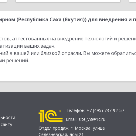
рном (Республика Саха (Якутия)) для внедрения и 
стов, аттестованных на внедрение технологий и решен
атизации ваших задач.
ий в вашей или близкой отрасли. Вы можете обратитьс
ми решений.
Телефон:
+7 (495) 737-92-57
льности
Email:
site_v8@1c.ru
 сайту
Отдел продаж:
г. Москва
,
улица
Селезнёвская, дом 21