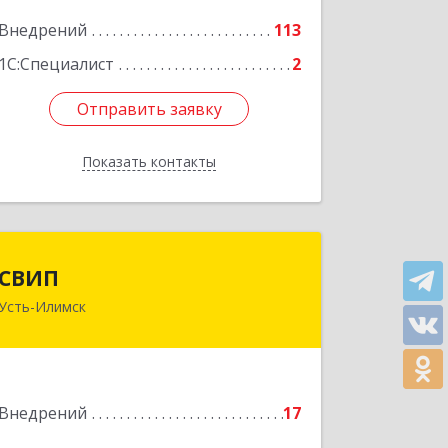
Подробнее
Внедрений
113
1С:Специалист
2
Отправить заявку
Отправить заявку
Показать контакты
Назад
СВИП
СВИП
Усть-Илимск
666685, Иркутская обл, Усть-Илимск г,
Энтузиастов ул, дом № 5, оф.1
Подробнее
Внедрений
17