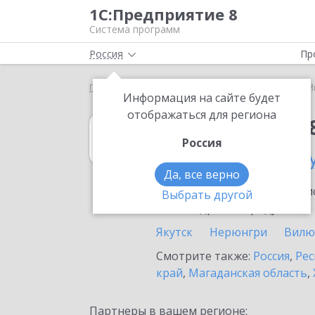
1С:Предприятие 8
Система программ
Россия
Пр
Главная
1С:Упрощенка 8
Выбор партнёра
М
Информация на сайте будет
отображаться для региона
1С:Упрощенка 
Россия
в Мирном (Респу
Да, все верно
Ознакомьтесь с информацио
Выбрать другой
или внедрение продукта.
Якутск
Нерюнгри
Вилю
Смотрите также:
Россия
,
Рес
край
,
Магаданская область
,
Партнеры в вашем регионе: