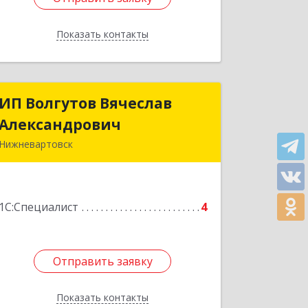
Показать контакты
Назад
ИП Волгутов Вячеслав
ИП Волгутов Вячеслав
Александрович
Александрович
Нижневартовск
628605, Ханты-Мансийский
Автономный округ - Югра АО,
Нижневартовск г, Ханты-Мансийская
1С:Специалист
ул, дом № 19, кв.81
4
Подробнее
Отправить заявку
Отправить заявку
Показать контакты
Назад