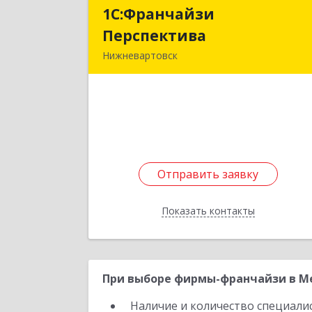
1С:Франчайзи
1С:Франчайз
Перспектива
Перспектив
Нижневартовск
628611, Ханты-Мансийски
Автономный округ - Югра АО
Нижневартовск г, Мира ул, дом № 38
оф.100
Подробне
Отправить заявку
Отправить заявку
Показать контакты
Назад
При выборе фирмы-франчайзи в Ме
Наличие и количество специали