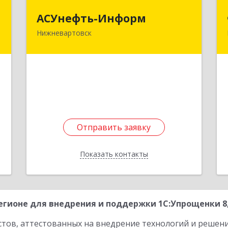
и
АСУнефть-Информ
АСУнефть-Информ
а
Нижневартовск
628600, Ханты-Мансийский
Автономный округ - Югра АО,
й
Нижневартовск г, Индустриальная ул,
,
дом № 20
,
6
Подробнее
е
Отправить заявку
Отправить заявку
Показать контакты
Назад
гионе для внедрения и поддержки 1С:Упрощенки 8,
стов, аттестованных на внедрение технологий и решен