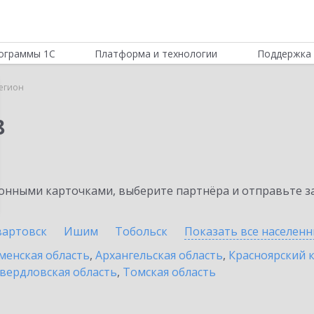
ограммы 1С
Платформа и технологии
Поддержка 
егион
8
нными карточками, выберите партнёра и отправьте за
артовск
Ишим
Тобольск
Показать все населен
енская область
,
Архангельская область
,
Красноярский 
вердловская область
,
Томская область