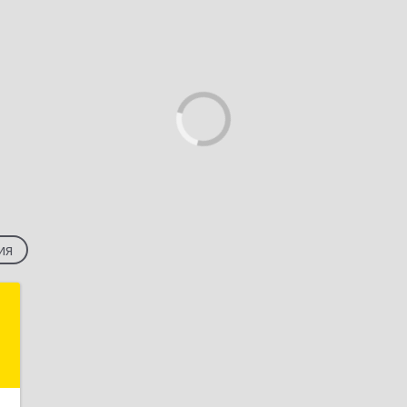
ия
М
й
н
3