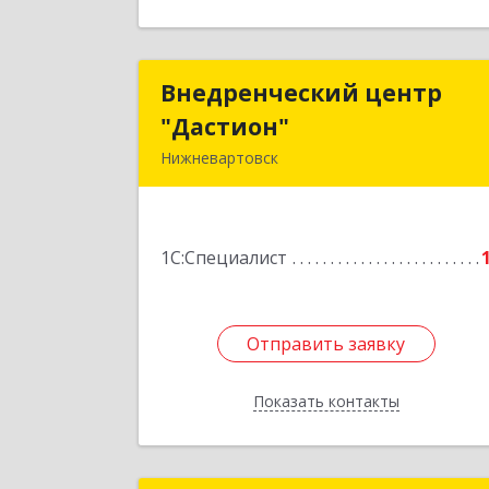
Внедренческий центр
Внедренческий цент
"Дастион"
"Дастион
Нижневартовск
628616, Ханты-Мансийски
Автономный округ - Югра АО
Нижневартовск г, Ленина ул, Здани
1С:Специалист
№ З/П, строение 
Подробне
Отправить заявку
Отправить заявку
Показать контакты
Назад