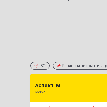
ISO
Реальная автоматизац
Аспект-
Аспект-М
Мегион
628681, Ханты-Мансийски
Автономный округ - Югра АО, Мегио
г, Строителей ул, дом № 2/