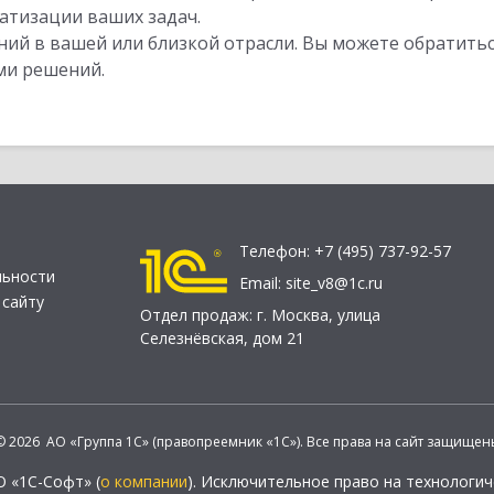
атизации ваших задач.
ий в вашей или близкой отрасли. Вы можете обратитьс
ми решений.
Телефон:
+7 (495) 737-92-57
льности
Email:
site_v8@1c.ru
 сайту
Отдел продаж:
г. Москва
,
улица
Селезнёвская, дом 21
© 2026 АО «Группа 1С» (правопреемник «1С»). Все права на сайт защищен
О «1С-Софт» (
о компании
). Исключительное право на технологи