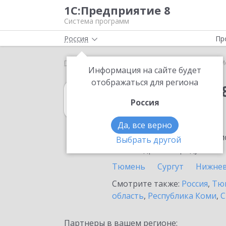
1С:Предприятие 8
Система программ
Россия
Пр
Главная
1С:Упрощенка 8
Выбор партнёра
М
Информация на сайте будет
отображаться для региона
1С:Упрощенка 
Россия
в Мегионе
Да, все верно
Ознакомьтесь с информацио
Выбрать другой
или внедрение продукта.
Тюмень
Сургут
Нижнев
Смотрите также:
Россия
,
Тюм
область
,
Республика Коми
,
С
Партнеры в вашем регионе: