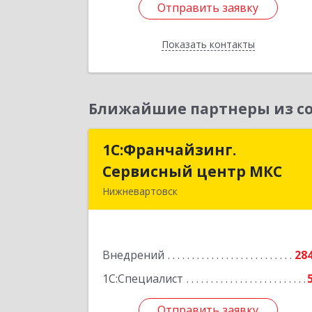
Отправить заявку
Подробне
Показать контакты
Отправить заявку
Назад
Ближайшие партнеры из со
1С:Франчайзинг.
1С:Франчайзинг
Сервисный центр МКС
Сервисный центр МК
Нижневартовск
628615, Ханты-Мансийски
Автономный округ - Югра АО
Нижневартовск г, Северная ул, дом 
Внедрений
54А, строение 1, оф.112, 20
28
1С:Специалист
Подробне
Отправить заявку