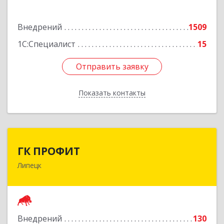
дом № 8, 306
Внедрений
1509
Подробнее
1С:Специалист
15
Отправить заявку
Отправить заявку
Показать контакты
Назад
ГК ПРОФИТ
ГК ПРОФИТ
Липецк
398001, Липецкая обл, Липецк г, Советская ул,
дом № 66Б, пом.8
Подробнее
Внедрений
130