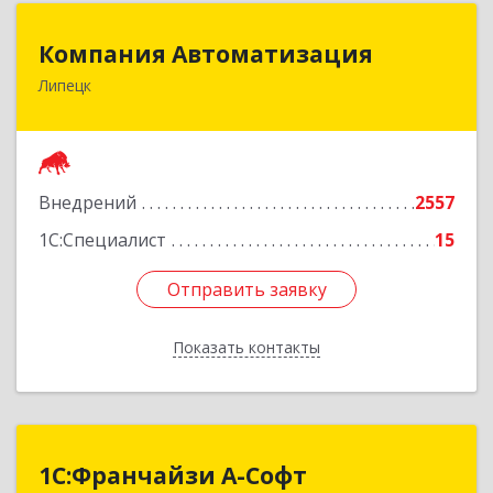
Компания Автоматизация
Компания Автоматизация
Липецк
398001, Липецкая обл, Липецк г, Победы пл,
дом № 8
Подробнее
Внедрений
2557
1С:Специалист
15
Отправить заявку
Отправить заявку
Показать контакты
Назад
1С:Франчайзи А-Софт
1С:Франчайзи А-Софт