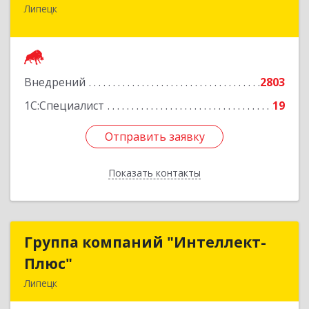
Липецк
398059, Липецкая обл, Липецк г, Фрунзе ул,
дом № 27
Подробнее
Внедрений
2803
1С:Специалист
19
Отправить заявку
Отправить заявку
Показать контакты
Назад
Группа компаний "Интеллект-
Группа компаний "Интеллект-
Плюс"
Плюс"
Липецк
398024, Липецкая обл, Липецк г, Победы пл,