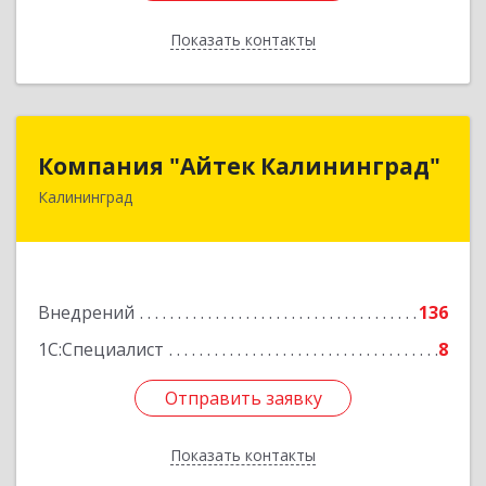
Показать контакты
Назад
Компания "Айтек Калининград"
Компания "Айтек Калининград"
Калининград
236016, Калининградская обл, Калининград г,
Стекольная ул, дом № 39
Подробнее
Внедрений
136
1С:Специалист
8
Отправить заявку
Отправить заявку
Показать контакты
Назад