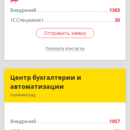
Подробнее
Внедрений
1303
1С:Специалист
20
Отправить заявку
Отправить заявку
Показать контакты
Назад
Центр бухгалтерии и
Центр бухгалтерии и
автоматизации
автоматизации
Калининград
236006, Калининградская обл, Калининград г,
Фрунзе ул, дом № 6, оф.13
Внедрений
1057
Подробнее