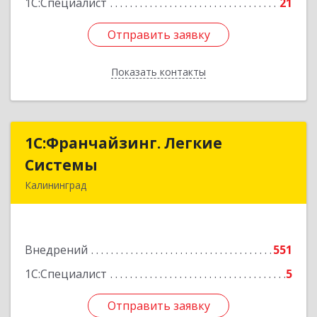
1С:Специалист
21
Отправить заявку
Отправить заявку
Показать контакты
Назад
1С:Франчайзинг. Легкие
1С:Франчайзинг. Легкие
Системы
Системы
Калининград
236000, Калининградская обл, Калининград г,
Геологическая ул, дом № 1, оф.34
Внедрений
551
Подробнее
1С:Специалист
5
Отправить заявку
Отправить заявку