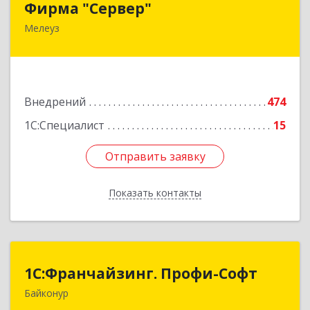
Фирма "Сервер"
Мелеуз
453852, Башкортостан Респ, Мелеузовский р-н,
Мелеуз г, 32-й мкр, дом № 36
Подробнее
Внедрений
474
1С:Специалист
15
Отправить заявку
Отправить заявку
Показать контакты
Назад
1С:Франчайзинг. Профи-Софт
1С:Франчайзинг. Профи-Софт
Байконур
468320, Байконур г, Ленина ул, дом № 10,