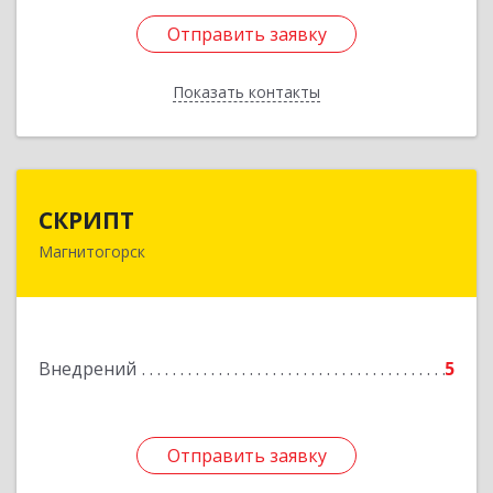
Отправить заявку
Отправить заявку
Показать контакты
Назад
СКРИПТ
СКРИПТ
Магнитогорск
455021, Челябинская обл, Магнитогорск г,
Труда ул, дом № 19
Подробнее
Внедрений
5
Отправить заявку
Отправить заявку