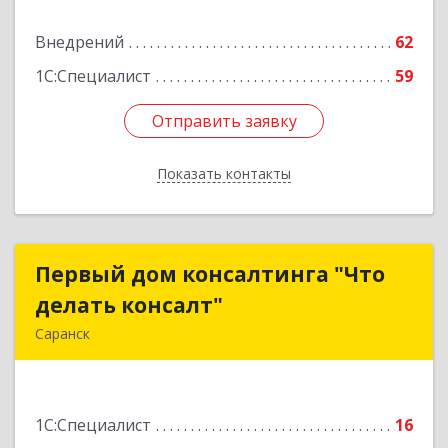
Внедрений
62
Подробнее
1С:Специалист
59
Отправить заявку
Отправить заявку
Показать контакты
Назад
Первый дом консалтинга "Что
Первый дом консалтинга "Что
делать консалт"
делать консалт"
Саранск
430030, Мордовия Респ, Саранск г, Васенко ул,
дом № 13, этаж 4, помещение 7
1С:Специалист
16
Подробнее