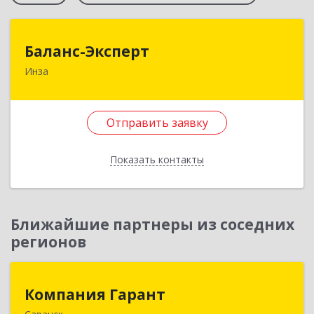
Баланс-Эксперт
Баланс-Эксперт
Инза
433030, Ульяновская обл, Инзенский р-н, Инза
г, Красных Бойцов ул, дом № 18, кв.4
Отправить заявку
Подробнее
Отправить заявку
Показать контакты
Назад
Ближайшие партнеры из соседних
регионов
Компания Гарант
Компания Гарант