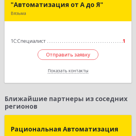
"Автоматизация от А до Я"
"Автоматизация от А до Я"
Вязьма
215111, Смоленская обл, Вязьма г,
Красноармейское ш, дом № 3а, кв.42
1С:Специалист
1
Подробнее
Отправить заявку
Отправить заявку
Показать контакты
Назад
Ближайшие партнеры из соседних
регионов
Рациональная Автоматизация
Рациональная Автоматизация