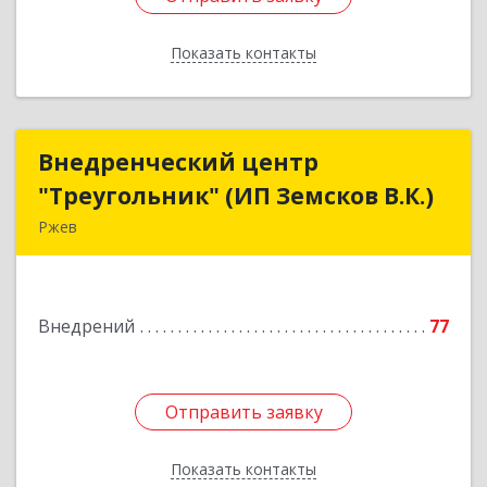
Показать контакты
Назад
Внедренческий центр
Внедренческий центр
"Треугольник" (ИП Земсков В.К.)
"Треугольник" (ИП Земсков В.К.)
Ржев
172386, Тверская обл, Ржев г, Маяковского ул,
дом № 36, кв.57
Внедрений
77
Подробнее
Отправить заявку
Отправить заявку
Показать контакты
Назад