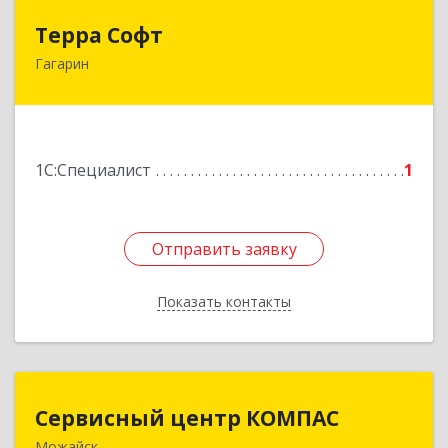
Терра Софт
Терра Софт
Гагарин
215010, Смоленская обл, Гагарин г, Ленина ул,
дом № 12
Подробнее
1С:Специалист
1
Отправить заявку
Отправить заявку
Показать контакты
Назад
Сервисный центр КОМПАС
Сервисный центр КОМПАС
Можайск