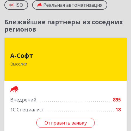
ISO
Реальная автоматизация
Ближайшие партнеры из соседних
регионов
А-Софт
А-Софт
353100, Краснодарский край, Выселковский
Выселки
район, Выселки ст-ца, Степная ул, дом № 1
Подробнее
Внедрений
895
1С:Специалист
18
Отправить заявку
Отправить заявку