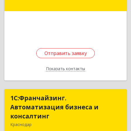
Подробнее
Отправить заявку
Отправить заявку
Показать контакты
Назад
1С:Франчайзинг.
1С:Франчайзинг.
Автоматизация бизнеса и
Автоматизация бизнеса и
консалтинг
консалтинг
Краснодар
353730, Краснодарский край, Каневской р-н,