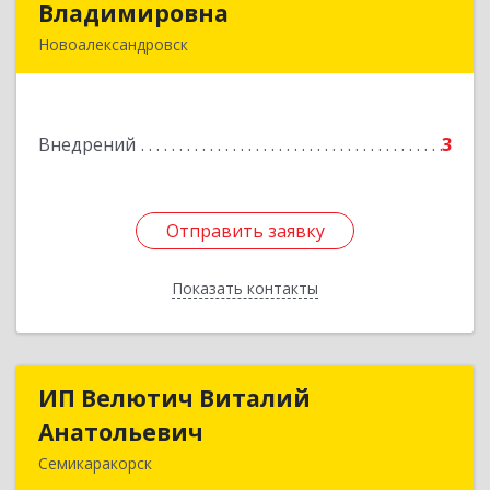
Владимировна
Владимировна
Новоалександровск
356000, Ставропольский край,
Новоалександровск г, Гайдара пер, дом № 25
Внедрений
3
Подробнее
Отправить заявку
Отправить заявку
Показать контакты
Назад
ИП Велютич Виталий
ИП Велютич Виталий
Анатольевич
Анатольевич
Семикаракорск
346630, Ростовская обл, Семикаракорск г,