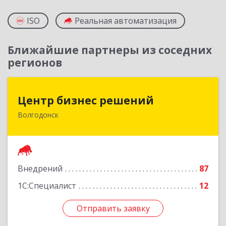
ISO
Реальная автоматизация
Ближайшие партнеры из соседних
регионов
Центр бизнес решений
Центр бизнес решений
Волгодонск
347375, Ростовская обл, Волгодонск г,
Курчатова пр-кт, дом № 45, кв.3
Подробнее
Внедрений
87
1С:Специалист
12
Отправить заявку
Отправить заявку