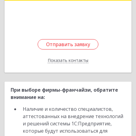
В.А.Закруткина пр-кт, дом № 35
Подробнее
Отправить заявку
Отправить заявку
Показать контакты
Назад
При выборе фирмы-франчайзи, обратите
внимание на:
Наличие и количество специалистов,
аттестованных на внедрение технологий
и решений системы 1С:Предприятие,
которые будут использоваться для