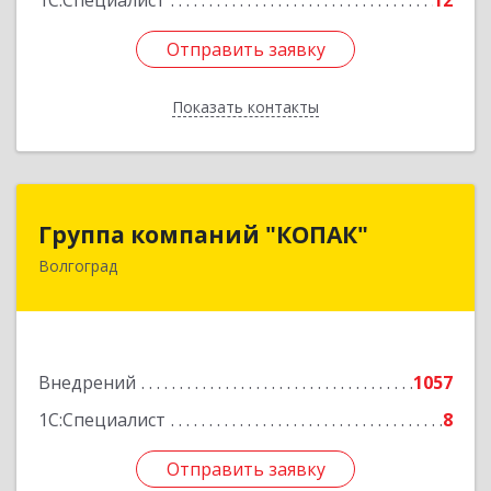
1С:Специалист
12
Отправить заявку
Отправить заявку
Показать контакты
Назад
Группа компаний "КОПАК"
Группа компаний "КОПАК"
Волгоград
400081, Волгоградская обл, Волгоград г,
Ангарская ул, дом № 71
Подробнее
Внедрений
1057
1С:Специалист
8
Отправить заявку
Отправить заявку