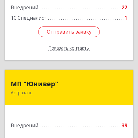
Внедрений
22
1С:Специалист
1
Отправить заявку
Отправить заявку
Показать контакты
Назад
МП "Юнивер"
МП "Юнивер"
Астрахань
414041, Астраханская обл, Астрахань г, Карла
Маркса пл., дом № 33, кв.78
Подробнее
Внедрений
39