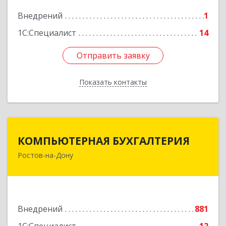
Внедрений
1
Подробнее
1С:Специалист
14
Отправить заявку
Отправить заявку
Показать контакты
Назад
КОМПЬЮТЕРНАЯ БУХГАЛТЕРИЯ
КОМПЬЮТЕРНАЯ БУХГАЛТЕРИЯ
Ростов-на-Дону
344002, Ростовская обл, Ростов-на-Дону г,
Социалистическая ул, дом № 107А
Подробнее
Внедрений
881