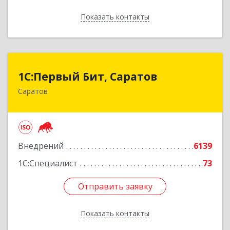
Показать контакты
Назад
1С:Первый Бит, Саратов
1С:Первый Бит, Саратов
Саратов
410005, Саратовская обл, Саратов г,
Астраханская ул, дом № 87, корпус 50
Подробнее
Внедрений
6139
1С:Специалист
73
Отправить заявку
Отправить заявку
Показать контакты
Назад