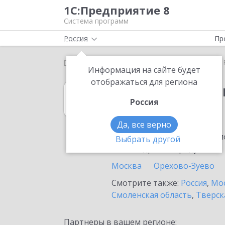
1С:Предприятие 8
Система программ
Россия
Пр
Главная
1С:Свод отчетов 8
Выбор партнёра
Информация на сайте будет
отображаться для региона
1С:Свод отчето
Россия
в Реутове
Да, все верно
Ознакомьтесь с информацио
Выбрать другой
или внедрение продукта.
Москва
Орехово-Зуево
Смотрите также:
Россия
,
Мос
Смоленская область
,
Тверск
Партнеры в вашем регионе: