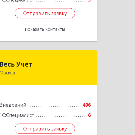
Отправить заявку
Отправить заявку
Показать контакты
Назад
Весь Учет
Весь Учет
Москва
109004, Москва г, Николоямская ул,
дом № 52, строение 2
Подробнее
Внедрений
496
1С:Специалист
6
Отправить заявку
Отправить заявку