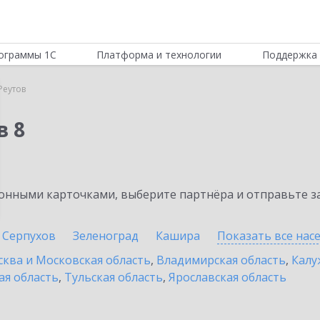
ограммы 1С
Платформа и технологии
Поддержка 
Реутов
в 8
нными карточками, выберите партнёра и отправьте за
Серпухов
Зеленоград
Кашира
Показать все на
ква и Московская область
,
Владимирская область
,
Калу
ая область
,
Тульская область
,
Ярославская область