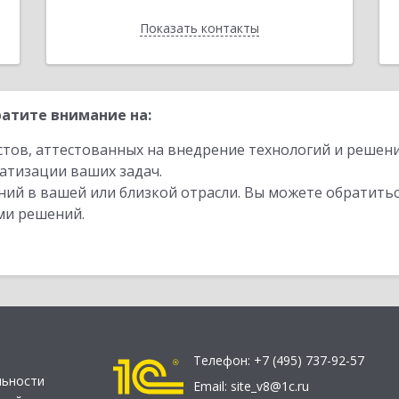
Показать контакты
Назад
атите внимание на:
стов, аттестованных на внедрение технологий и решен
атизации ваших задач.
ий в вашей или близкой отрасли. Вы можете обратитьс
ми решений.
Телефон:
+7 (495) 737-92-57
льности
Email:
site_v8@1c.ru