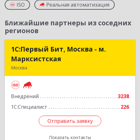
ISO
Реальная автоматизация
Ближайшие партнеры из соседних
регионов
1С:Первый Бит, Москва - м.
1С:Первый Бит, Москва - м.
Марксистская
Марксистская
Москва
109147, Москва г, Марксистская ул, дом № 34,
строение 6, этаж 3
Внедрений
3238
Подробнее
1С:Специалист
226
Отправить заявку
Отправить заявку
Показать контакты
Назад