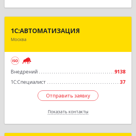
1С:АВТОМАТИЗАЦИЯ
1С:АВТОМАТИЗАЦИЯ
Москва
111024, Москва г, Энтузиастов 1-я ул, дом №
12А
Подробнее
Внедрений
9138
1С:Специалист
37
Отправить заявку
Отправить заявку
Показать контакты
Назад