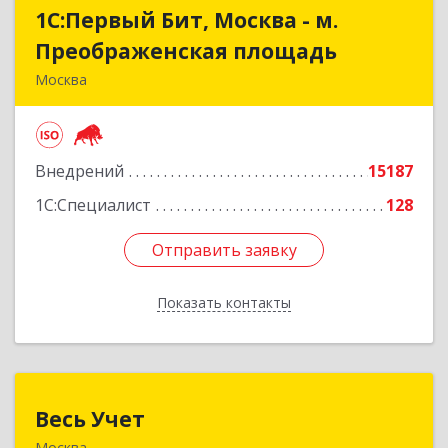
1С:Первый Бит, Москва - м.
1С:Первый Бит, Москва - м.
Преображенская площадь
Преображенская площадь
Москва
107076, Москва г, Краснобогатырская ул, дом №
89, строение 1, пом.66
Внедрений
15187
Подробнее
1С:Специалист
128
Отправить заявку
Отправить заявку
Показать контакты
Назад
Весь Учет
Весь Учет
Москва