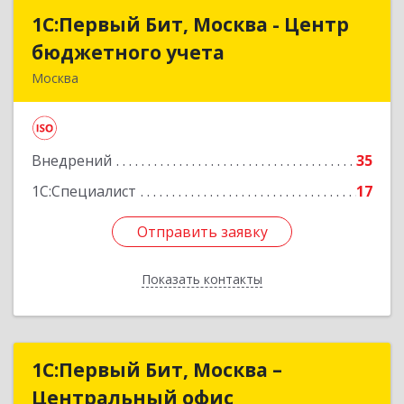
1С:Первый Бит, Москва - Центр
1С:Первый Бит, Москва - Центр
бюджетного учета
бюджетного учета
Москва
109147, Москва г, Воронцовская ул, дом № 35А,
строение 1
Внедрений
35
Подробнее
1С:Специалист
17
Отправить заявку
Отправить заявку
Показать контакты
Назад
1С:Первый Бит, Москва –
1С:Первый Бит, Москва –
Центральный офис
Центральный офис