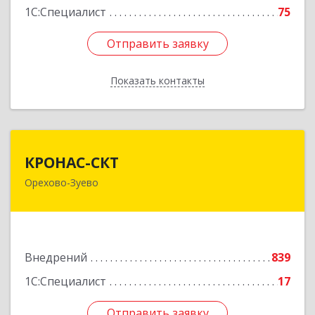
1С:Специалист
75
Отправить заявку
Отправить заявку
Показать контакты
Назад
КРОНАС-СКТ
КРОНАС-СКТ
Орехово-Зуево
142600, Московская обл, Орехово-Зуево г,
Бабушкина ул, дом № 2А, пом.31
Подробнее
Внедрений
839
1С:Специалист
17
Отправить заявку
Отправить заявку