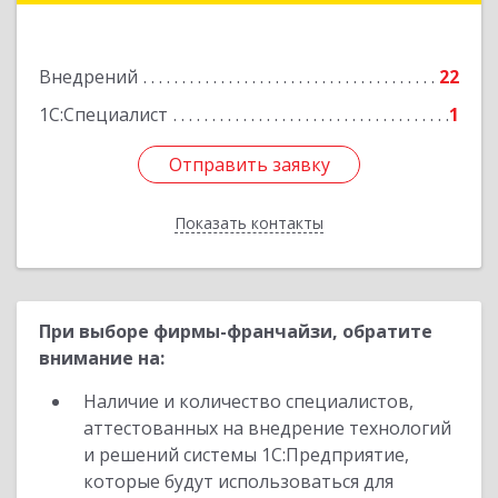
Чернышевского ул, дом № 73А
Внедрений
22
Подробнее
1С:Специалист
1
Отправить заявку
Отправить заявку
Показать контакты
Назад
При выборе фирмы-франчайзи, обратите
внимание на:
Наличие и количество специалистов,
аттестованных на внедрение технологий
и решений системы 1С:Предприятие,
которые будут использоваться для