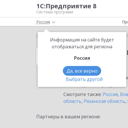
1С:Предприятие 8
Система программ
Россия
Пр
Главная
1С:Свод отчетов 8
Выбор партнёра
Информация на сайте будет
отображаться для региона
1С:Свод отчето
Россия
в Мурорме
Да, все верно
Ознакомьтесь с информацио
Выбрать другой
или внедрение продукта.
Смотрите также:
Россия
,
Вла
область
,
Рязанская область
,
Партнеры в вашем регионе: