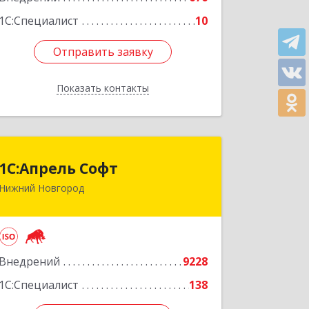
Подробнее
1С:Специалист
10
Отправить заявку
Отправить заявку
Показать контакты
Назад
1С:Апрель Софт
1С:Апрель Софт
Нижний Новгород
603000, Нижегородская обл, Нижний
Новгород г, Ульянова ул, дом № 10а,
оф.715
Подробнее
Внедрений
9228
1С:Специалист
138