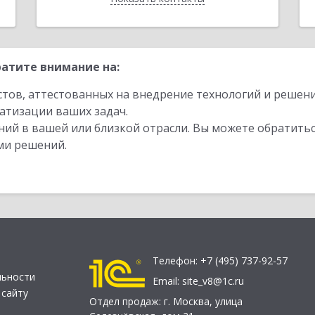
атите внимание на:
стов, аттестованных на внедрение технологий и решен
атизации ваших задач.
ий в вашей или близкой отрасли. Вы можете обратитьс
ми решений.
Телефон:
+7 (495) 737-92-57
льности
Email:
site_v8@1c.ru
 сайту
Отдел продаж:
г. Москва
,
улица