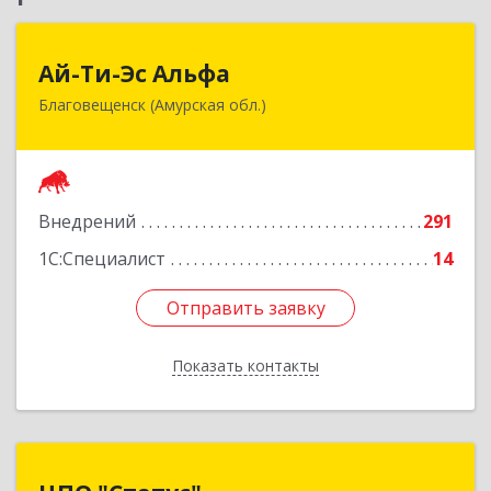
Ай-Ти-Эс Альфа
Ай-Ти-Эс Альфа
Благовещенск (Амурская обл.)
675000, Амурская обл, Благовещенск г, Зейская
ул, дом № 134, оф.515
Подробнее
Внедрений
291
1С:Специалист
14
Отправить заявку
Отправить заявку
Показать контакты
Назад
ЦПО "Статус"