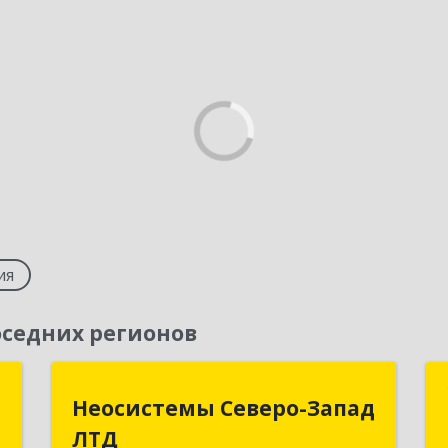
ия
седних регионов
й
Неосистемы Северо-Запад
Неосистемы Северо-Запад
"
ЛТД
ЛТД