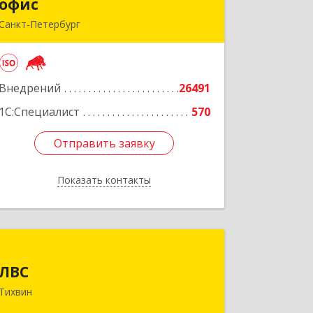
офис
офис
Санкт-Петербург
г.Санкт-Петербург, Невский проспект,
10
Внедрений
26491
Подробнее
1С:Специалист
570
Отправить заявку
Отправить заявку
Показать контакты
Назад
ЛВС
ЛВС
187553, Ленинградская обл,
Тихвин
Тихвинский р-н, Тихвин г, Ярослава