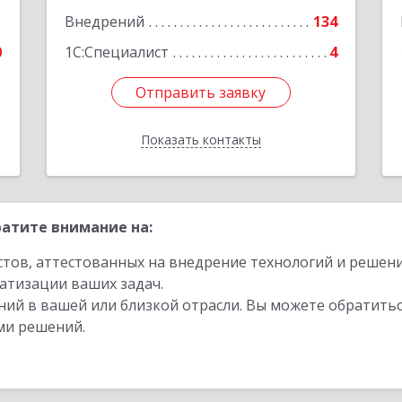
1
Внедрений
134
0
1С:Специалист
4
Отправить заявку
Отправить заявку
Показать контакты
Назад
атите внимание на:
стов, аттестованных на внедрение технологий и решен
атизации ваших задач.
ий в вашей или близкой отрасли. Вы можете обратитьс
ми решений.