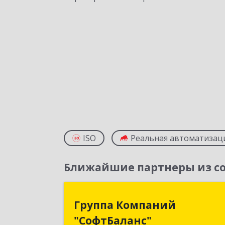
ISO
Реальная автоматизац
Ближайшие партнеры из со
Группа Компани
Группа Компаний
"СофтБаланс
"СофтБаланс"