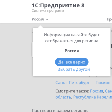
1С:Предприятие 8
Система программ
Россия
Пр
Главная
1С:Свод отчетов 8
Выбор партнёра
Информация на сайте будет
отображаться для региона
1С:Свод отчето
Россия
в Кировске
Да, все верно
Ознакомьтесь с информацио
Выбрать другой
или внедрение продукта.
Санкт-Петербург
Тихвин
Смотрите также:
Россия
,
Сан
область
,
Республика Карели
Партнеры в вашем регионе: