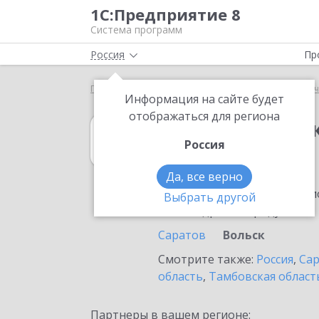
1С:Предприятие 8
Система программ
Россия
Пр
Главная
1С:Зарплата и кадры государственного у
Информация на сайте будет
отображаться для региона
1С:Зарплата и 
Россия
в Вольске
Да, все верно
Ознакомьтесь с информацио
Выбрать другой
или внедрение продукта.
Саратов
Вольск
Смотрите также:
Россия
,
Сар
область
,
Тамбовская област
Партнеры в вашем регионе: