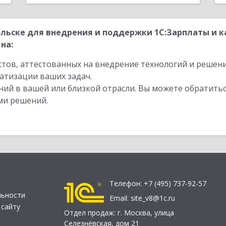
льске для внедрения и поддержки 1С:Зарплаты и к
на:
стов, аттестованных на внедрение технологий и решен
атизации ваших задач.
ий в вашей или близкой отрасли. Вы можете обратитьс
ми решений.
Телефон:
+7 (495) 737-92-57
льности
Email:
site_v8@1c.ru
 сайту
Отдел продаж:
г. Москва
,
улица
Селезнёвская, дом 21