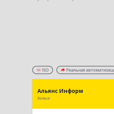
ISO
Реальная автоматизац
Альянс Инфор
Альянс Информ
Вольск
412906, Саратовская обл, Вольск г
Чернышевского ул, дом № 73