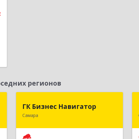
е
2
1
седних регионов
т
ГК Бизнес Навигатор
ГК Бизнес Навигатор
Самара
,
443080, Самарская обл, Самара г,
2
Карла Маркса пр-кт, дом № 192,
оф.719