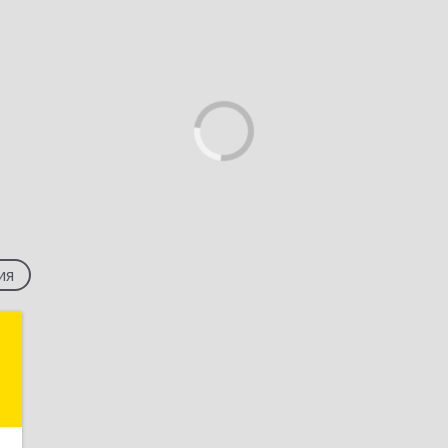
ия
м
,
А