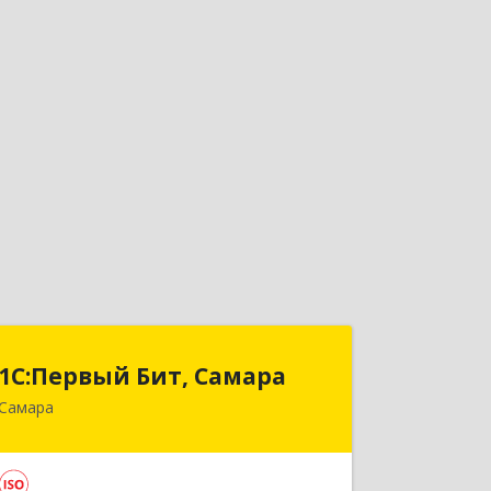
1С:Первый Бит, Самара
1С:Первый Бит, Самара
Самара
443013, Самарская обл, Самара г,
Дачная ул, дом № 24, пом.2/25