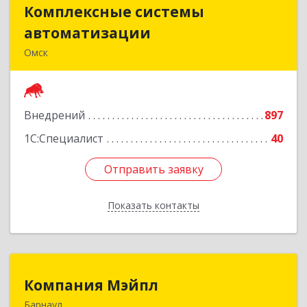
Комплексные системы
Комплексные системы
автоматизации
автоматизации
Омск
644050, Омская обл, Омск г, Химиков ул, дом №
17, оф.7
Внедрений
897
Подробнее
1С:Специалист
40
Отправить заявку
Отправить заявку
Показать контакты
Назад
Компания Мэйпл
Компания Мэйпл
Барнаул