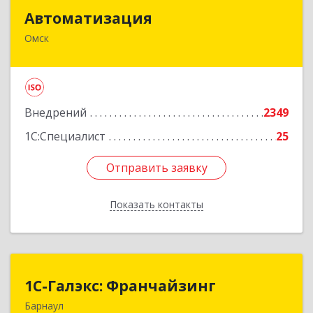
Автоматизация
Автоматизация
Омск
644024, Омская обл, Омск г, Маршала Жукова
угол 10 лет Октября, дом № 25/31, оф.35
Подробнее
Внедрений
2349
1С:Специалист
25
Отправить заявку
Отправить заявку
Показать контакты
Назад
1С-Галэкс: Франчайзинг
1С-Галэкс: Франчайзинг
Барнаул
656015, Алтайский край, Барнаул г, Деповская