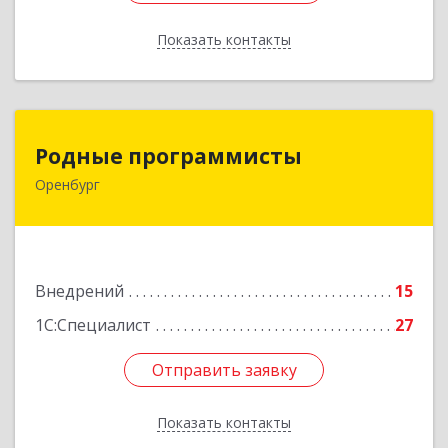
Показать контакты
Назад
Родные программисты
Родные программисты
Оренбург
460048, Оренбургская обл, Оренбург г,
Автоматики проезд, дом № 17, ком.8
Подробнее
Внедрений
15
1С:Специалист
27
Отправить заявку
Отправить заявку
Показать контакты
Назад