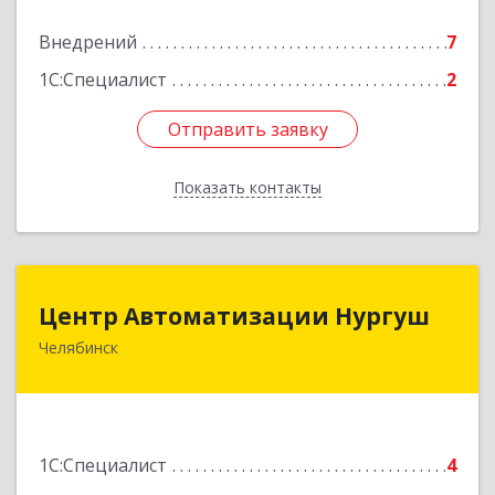
Подробнее
Внедрений
7
1С:Специалист
2
Отправить заявку
Отправить заявку
Показать контакты
Назад
Центр Автоматизации Нургуш
Центр Автоматизации Нургуш
Челябинск
454008, Челябинская обл, Челябинск г,
Каслинская ул, дом № 36-2
Подробнее
1С:Специалист
4