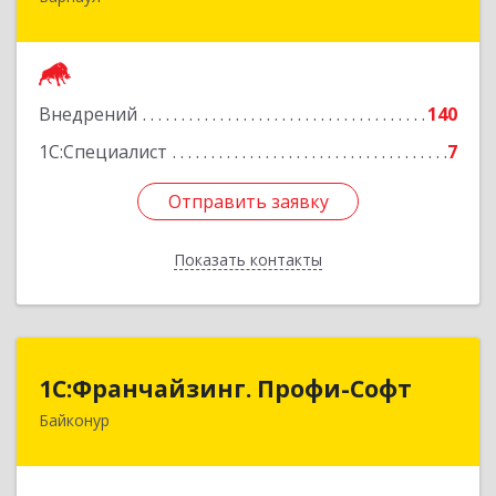
656038, Алтайский край, Барнаул г,
Комсомольский пр-кт, дом № 112
Подробнее
Внедрений
140
1С:Специалист
7
Отправить заявку
Отправить заявку
Показать контакты
Назад
1С:Франчайзинг. Профи-Софт
1С:Франчайзинг. Профи-Софт
Байконур
468320, Байконур г, Ленина ул, дом № 10,
кв.1+2+3