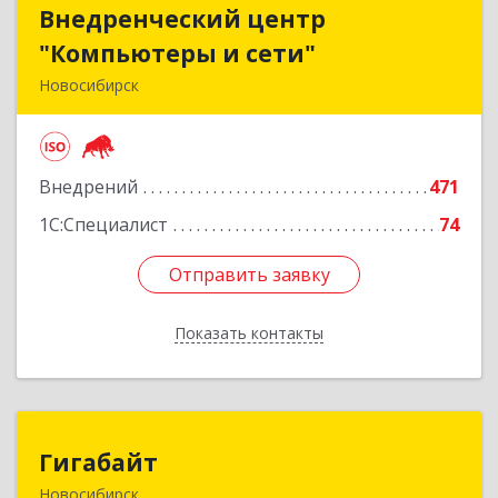
Внедренческий центр
Внедренческий центр
"Компьютеры и сети"
"Компьютеры и сети"
Новосибирск
630075, Новосибирская обл, Новосибирск г,
Залесского, дом № 5/1, оф.711
Внедрений
471
Подробнее
1С:Специалист
74
Отправить заявку
Отправить заявку
Показать контакты
Назад
Гигабайт
Гигабайт
Новосибирск