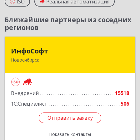
ISO
Реальная автоматизация
Ближайшие партнеры из соседних
регионов
ИнфоСофт
ИнфоСофт
Новосибирск
630091, Новосибирская обл, Новосибирск г,
Крылова ул, дом № 31
Подробнее
Внедрений
15518
1С:Специалист
506
Отправить заявку
Отправить заявку
Показать контакты
Назад