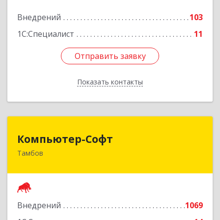
Подробнее
Внедрений
103
1С:Специалист
11
Отправить заявку
Отправить заявку
Показать контакты
Назад
Компьютер-Софт
Компьютер-Софт
Тамбов
392000, Тамбовская обл, Тамбов г, Советская
ул, дом № 191
Подробнее
Внедрений
1069