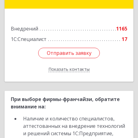
№ 127А, оф.400
Подробнее
Внедрений
1165
1С:Специалист
17
Отправить заявку
Отправить заявку
Показать контакты
Назад
При выборе фирмы-франчайзи, обратите
внимание на:
Наличие и количество специалистов,
аттестованных на внедрение технологий
и решений системы 1С:Предприятие,