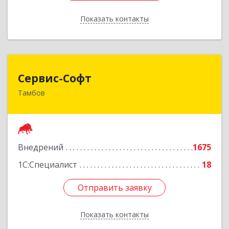
Показать контакты
Назад
Сервис-Софт
Сервис-Софт
Тамбов
392030, Тамбовская обл, Тамбов г, Урожайная
ул, дом № 2К
Подробнее
Внедрений
1675
1С:Специалист
18
Отправить заявку
Отправить заявку
Показать контакты
Назад