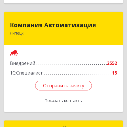
Компания Автоматизация
Компания Автоматизация
Липецк
398001, Липецкая обл, Липецк г, Победы пл,
дом № 8
Подробнее
Внедрений
2552
1С:Специалист
15
Отправить заявку
Отправить заявку
Показать контакты
Назад