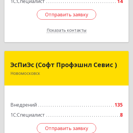
1С:Специалист
14
Отправить заявку
Отправить заявку
Показать контакты
Назад
ЭсПиЭс (Софт Профэшнл Севис )
ЭсПиЭс (Софт Профэшнл Севис )
Новомосковск
301659, Тульская обл, Новомосковский р-н,
Новомосковск г, Шахтеров ул, дом № 33/33
Подробнее
Внедрений
135
1С:Специалист
8
Отправить заявку
Отправить заявку