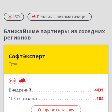
ISO
Реальная автоматизация
Ближайшие партнеры из соседних
регионов
СофтЭксперт
СофтЭксперт
Тула
300013, Тульская обл, Тула г, Болдина ул, дом №
41А, пом.47, оф.1-4
Подробнее
Внедрений
4431
1С:Специалист
104
Отправить заявку
Отправить заявку