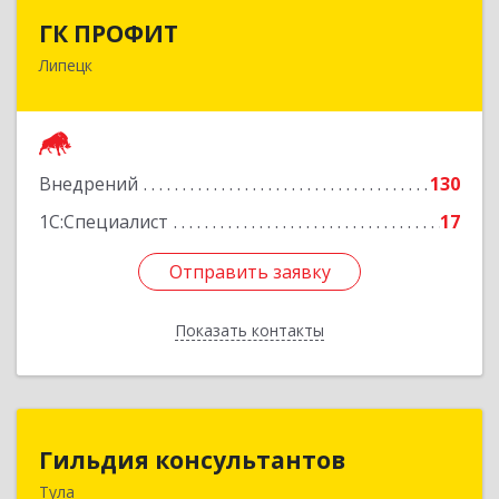
ГК ПРОФИТ
ГК ПРОФИТ
Липецк
398001, Липецкая обл, Липецк г, Советская ул,
дом № 66Б, пом.8
Подробнее
Внедрений
130
1С:Специалист
17
Отправить заявку
Отправить заявку
Показать контакты
Назад
Гильдия консультантов
Гильдия консультантов
Тула
300034, Тульская об, Тула г, Вересаева ул, дом