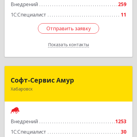
Внедрений
259
Подробнее
1С:Специалист
11
Отправить заявку
Отправить заявку
Показать контакты
Назад
Софт-Сервис Амур
Софт-Сервис Амур
Хабаровск
680000, Хабаровский край, Хабаровск г,
Муравьева-Амурского ул., дом № 4, оф.19
Подробнее
Внедрений
1253
1С:Специалист
30