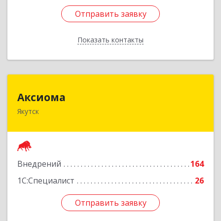
Отправить заявку
Отправить заявку
Показать контакты
Назад
Аксиома
Аксиома
Якутск
677000, Саха /Якутия/ Респ, Якутск г, Чиряева
ул, дом № 1, кв.19
Подробнее
Внедрений
164
1С:Специалист
26
Отправить заявку
Отправить заявку