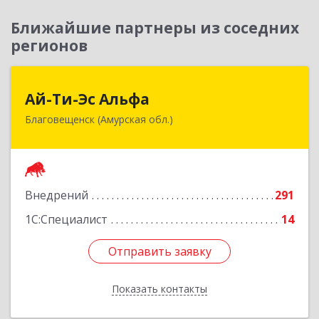
Ближайшие партнеры из соседних
регионов
Ай-Ти-Эс Альфа
Ай-Ти-Эс Альфа
Благовещенск (Амурская обл.)
675000, Амурская обл, Благовещенск г, Зейская
ул, дом № 134, оф.515
Подробнее
Внедрений
291
1С:Специалист
14
Отправить заявку
Отправить заявку
Показать контакты
Назад