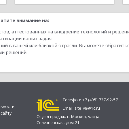
атите внимание на:
стов, аттестованных на внедрение технологий и решен
атизации ваших задач.
ий в вашей или близкой отрасли. Вы можете обратитьс
ми решений.
Телефон:
+7 (495) 737-92-57
льности
Email:
site_v8@1c.ru
 сайту
Отдел продаж:
г. Москва
,
улица
Селезнёвская, дом 21