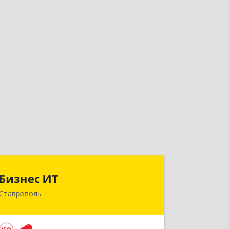
Бизнес ИТ
Бизнес ИТ
Ставрополь
355035, Ставропольский край,
Ставрополь г, 1 Промышленная ул,
дом № 3, корпус А