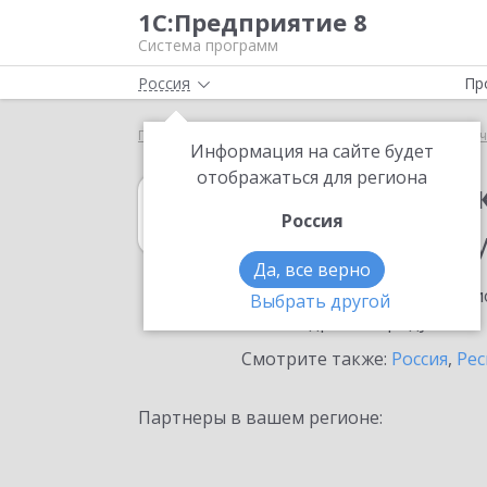
1С:Предприятие 8
Система программ
Россия
Пр
Главная
1С:Зарплата и кадры государственного у
Информация на сайте будет
отображаться для региона
1С:Зарплата и 
Россия
в населенном п
Да, все верно
Ознакомьтесь с информацио
Выбрать другой
или внедрение продукта.
Смотрите также:
Россия
,
Рес
Партнеры в вашем регионе: