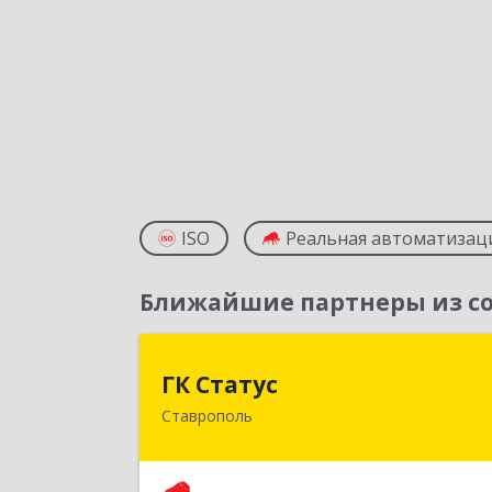
ISO
Реальная автоматизац
Ближайшие партнеры из со
ГК Стату
ГК Статус
Ставрополь
355002, Ставропольский край
Ставрополь г, Лермонтова ул, дом 
18