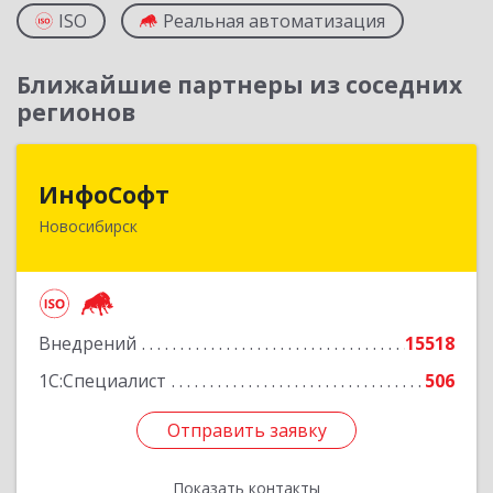
ISO
Реальная автоматизация
Ближайшие партнеры из соседних
регионов
ИнфоСофт
ИнфоСофт
Новосибирск
630091, Новосибирская обл, Новосибирск г,
Крылова ул, дом № 31
Подробнее
Внедрений
15518
1С:Специалист
506
Отправить заявку
Отправить заявку
Показать контакты
Назад