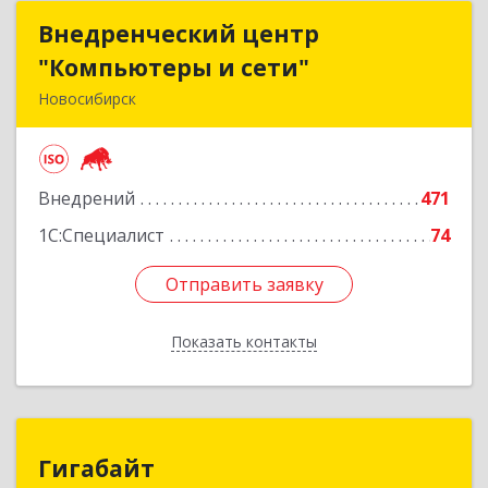
Внедренческий центр
Внедренческий центр
"Компьютеры и сети"
"Компьютеры и сети"
Новосибирск
630075, Новосибирская обл, Новосибирск г,
Залесского, дом № 5/1, оф.711
Внедрений
471
Подробнее
1С:Специалист
74
Отправить заявку
Отправить заявку
Показать контакты
Назад
Гигабайт
Гигабайт