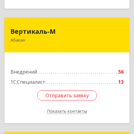
Вертикаль-М
Вертикаль-М
Абакан
655017, Хакасия Респ, Абакан г, Чертыгашева
ул, дом № 124, кв.97Н
Подробнее
Внедрений
56
1С:Специалист
13
Отправить заявку
Отправить заявку
Показать контакты
Назад