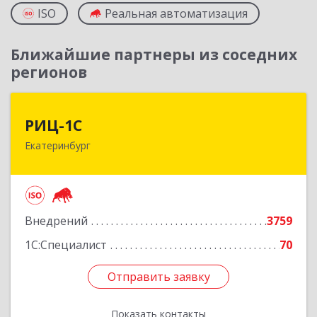
ISO
Реальная автоматизация
Ближайшие партнеры из соседних
регионов
РИЦ-1С
РИЦ-1С
Екатеринбург
620102, Свердловская обл, Екатеринбург г,
Фурманова ул, дом № 124
Подробнее
Внедрений
3759
1С:Специалист
70
Отправить заявку
Отправить заявку
Показать контакты
Назад