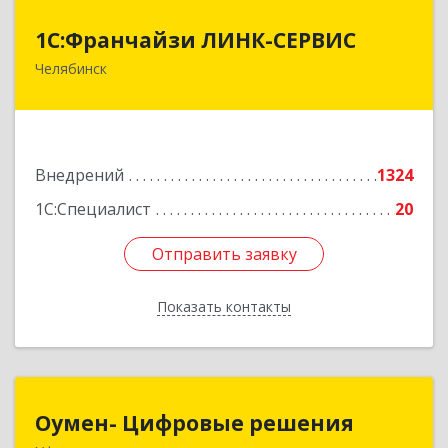
1С:Франчайзи ЛИНК-СЕРВИС
1С:Франчайзи ЛИНК-СЕРВИС
Челябинск
454006, Челябинская обл, Челябинск г, 3
Интернационала ул, дом № 63
Подробнее
Внедрений
1324
1С:Специалист
20
Отправить заявку
Отправить заявку
Показать контакты
Назад
Оумен- Цифровые решения
Оумен- Цифровые решения