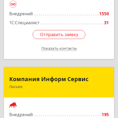
Подробнее
Внедрений
1550
1С:Специалист
31
Отправить заявку
Отправить заявку
Показать контакты
Назад
Компания Информ Сервис
Компания Информ Сервис
Лысьва
618909, Пермский край, Лысьва г, Металлистов
ул, дом № 3, оф.535
Подробнее
Внедрений
195