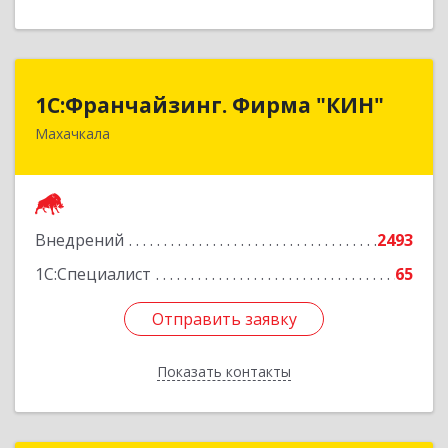
1С:Франчайзинг. Фирма "КИН"
1С:Франчайзинг. Фирма "КИН"
Махачкала
367030, Дагестан Респ, Махачкала г, И.Казака
ул, дом № 31
Подробнее
Внедрений
2493
1С:Специалист
65
Отправить заявку
Отправить заявку
Показать контакты
Назад