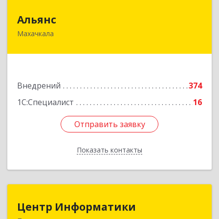
Альянс
Альянс
Махачкала
368000, Дагестан Респ, Махачкала г, Петра
Первого пр-кт, дом № 32 "а", оф.37
Подробнее
Внедрений
374
1С:Специалист
16
Отправить заявку
Отправить заявку
Показать контакты
Назад
Центр Информатики
Центр Информатики