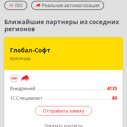
ISO
Реальная автоматизация
Ближайшие партнеры из соседних
регионов
Глобал-Софт
Глобал-Софт
Краснодар
350018, Краснодарский край, Краснодар г,
Сормовская ул, дом № 7
Подробнее
Внедрений
4135
1С:Специалист
80
Отправить заявку
Отправить заявку
Показать контакты
Назад