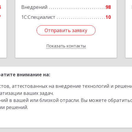
е
4
Внедрений
98
7
1С:Специалист
10
Отправить заявку
Отправить заявку
Показать контакты
Назад
атите внимание на:
стов, аттестованных на внедрение технологий и решен
атизации ваших задач.
ий в вашей или близкой отрасли. Вы можете обратитьс
ми решений.