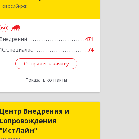
Новосибирск
630075, Новосибирская обл,
Новосибирск г, Залесского, дом № 5/1,
оф.711
Подробнее
Внедрений
471
1С:Специалист
74
Отправить заявку
Отправить заявку
Показать контакты
Назад
Центр Внедрения и
Центр Внедрения и
Сопровождения
Сопровождения
"ИстЛайн"
"ИстЛайн"