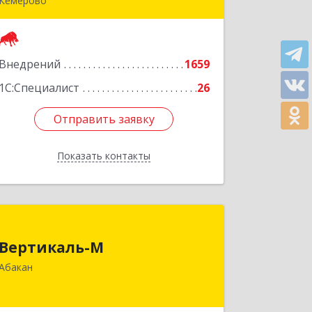
Кемерово
650000, Кемеровская область -
Кузбасс обл, г.о. Кемеровский,
Кемерово г, Мичурина ул, дом № 13А,
Внедрений
этаж 3, пом.2, оф.301
1659
1С:Специалист
26
Подробнее
Отправить заявку
Отправить заявку
Показать контакты
Назад
Вертикаль-М
Вертикаль-М
655017, Хакасия Респ, Абакан г,
Абакан
Чертыгашева ул, дом № 124, кв.97Н
Подробнее