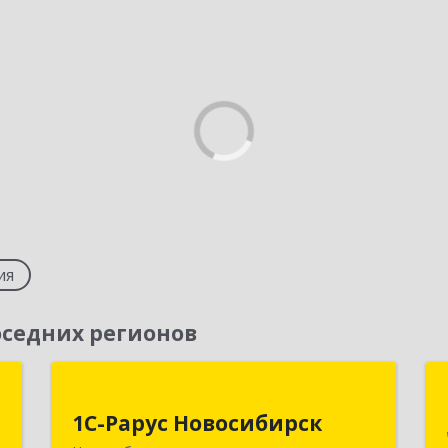
ия
седних регионов
т
1С-Рарус Новосибирск
1С-Рарус Новосибирск
,
630015, Новосибирская обл,