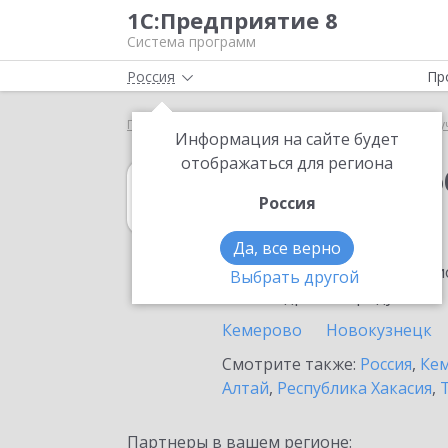
1С:Предприятие 8
Система программ
Россия
Пр
Главная
1С:Документооборот государственного 
Информация на сайте будет
отображаться для региона
1С:Документоо
Россия
в Березовском
Да, все верно
Ознакомьтесь с информацио
Выбрать другой
или внедрение продукта.
Кемерово
Новокузнецк
Смотрите также:
Россия
,
Кем
Алтай
,
Республика Хакасия
,
Партнеры в вашем регионе: