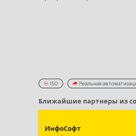
ISO
Реальная автоматизац
Ближайшие партнеры из со
ИнфоСоф
ИнфоСофт
630091, Новосибирская обл