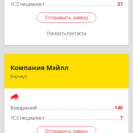
1С:Специалист
37
Отправить заявку
Отправить заявку
Показать контакты
Назад
Компания Мэйпл
Компания Мэйпл
Барнаул
656038, Алтайский край, Барнаул г,
Комсомольский пр-кт, дом № 112
Подробнее
Внедрений
140
1С:Специалист
7
Отправить заявку
Отправить заявку