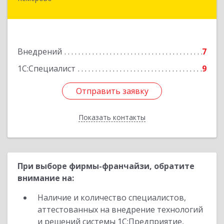
650036, Кемеровская обл, Кемерово г,
Тухачевского ул, дом № 22, корпус А, оф.405
Подробнее
Внедрений
7
1С:Специалист
9
Отправить заявку
Отправить заявку
Показать контакты
Назад
При выборе фирмы-франчайзи, обратите
внимание на:
Наличие и количество специалистов,
аттестованных на внедрение технологий
и решений системы 1С:Предприятие,