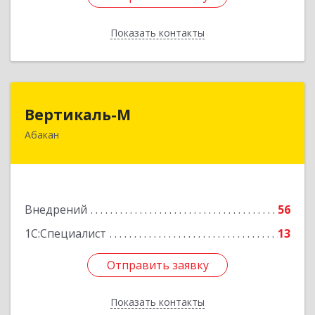
Показать контакты
Назад
Вертикаль-М
Вертикаль-М
Абакан
655017, Хакасия Респ, Абакан г, Чертыгашева
ул, дом № 124, кв.97Н
Подробнее
Внедрений
56
1С:Специалист
13
Отправить заявку
Отправить заявку
Показать контакты
Назад