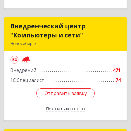
Внедренческий центр
Внедренческий центр
"Компьютеры и сети"
"Компьютеры и сети"
Новосибирск
630075, Новосибирская обл, Новосибирск г,
Залесского, дом № 5/1, оф.711
Внедрений
471
Подробнее
1С:Специалист
74
Отправить заявку
Отправить заявку
Показать контакты
Назад