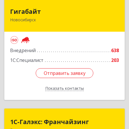
Гигабайт
Гигабайт
Новосибирск
630099, Новосибирская обл, Новосибирск г,
Ядринцевская ул, дом № 68/1, этаж 4
Подробнее
Внедрений
638
1С:Специалист
203
Отправить заявку
Отправить заявку
Показать контакты
Назад
1С-Галэкс: Франчайзинг
1С-Галэкс: Франчайзинг