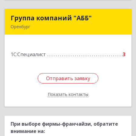
Группа компаний "АББ"
Группа компаний "АББ"
Оренбург
460024, Оренбургская обл, Оренбург г, Аксакова
ул, дом № 8, литера BB1, оф.201
1С:Специалист
3
Подробнее
Отправить заявку
Отправить заявку
Показать контакты
Назад
При выборе фирмы-франчайзи, обратите
внимание на: