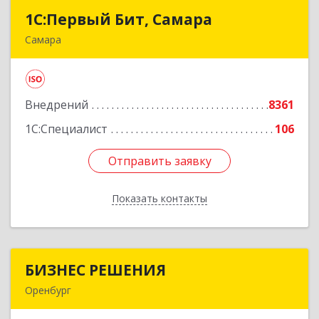
1С:Первый Бит, Самара
1С:Первый Бит, Самара
Самара
443013, Самарская обл, Самара г, Дачная ул,
дом № 24, пом.2/25
Внедрений
8361
Подробнее
1С:Специалист
106
Отправить заявку
Отправить заявку
Показать контакты
Назад
БИЗНЕС РЕШЕНИЯ
БИЗНЕС РЕШЕНИЯ
Оренбург
460000, Оренбургская обл, Оренбург г,