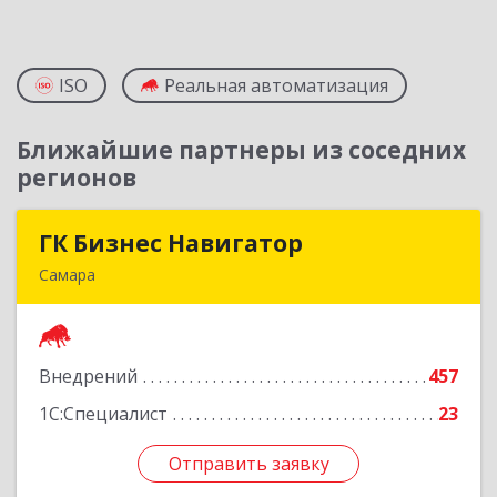
ISO
Реальная автоматизация
Ближайшие партнеры из соседних
регионов
ГК Бизнес Навигатор
ГК Бизнес Навигатор
Самара
443080, Самарская обл, Самара г, Карла Маркса
пр-кт, дом № 192, оф.719
Внедрений
457
Подробнее
1С:Специалист
23
Отправить заявку
Отправить заявку