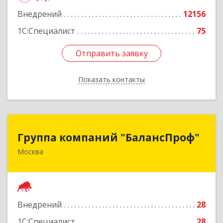
Внедрений
12156
1С:Специалист
75
Отправить заявку
Отправить заявку
Показать контакты
Назад
Группа компаний "БалансПроф"
Группа компаний "БалансПроф"
Москва
127238, Москва г, Локомотивный проезд, дом
№ 21, строение 5, оф.702
Подробнее
Внедрений
28
1С:Специалист
28