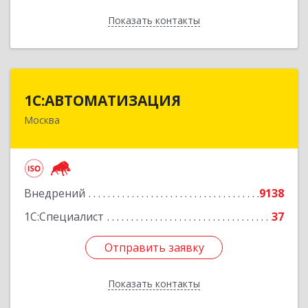
Показать контакты
Назад
1С:АВТОМАТИЗАЦИЯ
1С:АВТОМАТИЗАЦИЯ
Москва
111024, Москва г, Энтузиастов 1-я ул, дом №
12А
Подробнее
Внедрений
9138
1С:Специалист
37
Отправить заявку
Отправить заявку
Показать контакты
Назад