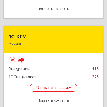
Показать контакты
Назад
1С-КСУ
1С-КСУ
Москва
129090, Москва г, вн.тер.г. муниципальный
округ Мещанский, Гиляровского ул, дом № 4,
строение 5
Подробнее
Внедрений
115
1С:Специалист
325
Отправить заявку
Отправить заявку
Показать контакты
Назад