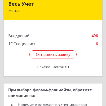
Весь Учет
Весь Учет
Москва
109004, Москва г, Николоямская ул, дом № 52,
строение 2
Подробнее
Внедрений
496
1С:Специалист
6
Отправить заявку
Отправить заявку
Показать контакты
Назад
При выборе фирмы-франчайзи, обратите
внимание на:
Наличие и количество специалистов,