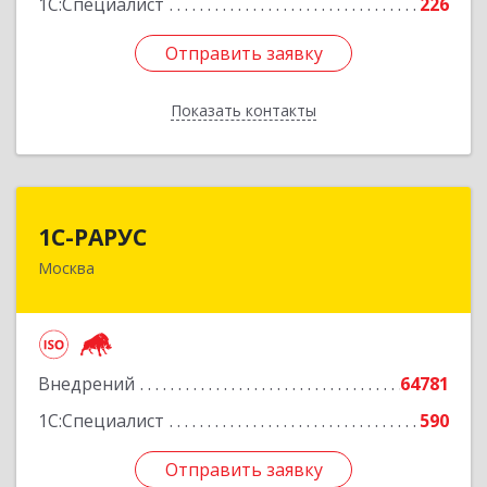
1С:Специалист
226
Отправить заявку
Отправить заявку
Показать контакты
Назад
1С-РАРУС
1С-РАРУС
Москва
127434, Москва г, Дмитровское ш, дом № 9Б
Подробнее
Внедрений
64781
1С:Специалист
590
Отправить заявку
Отправить заявку