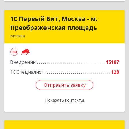
1С:Первый Бит, Москва - м.
1С:Первый Бит, Москва - м.
Преображенская площадь
Преображенская площадь
Москва
107076, Москва г, Краснобогатырская ул, дом №
89, строение 1, пом.66
Внедрений
15187
Подробнее
1С:Специалист
128
Отправить заявку
Отправить заявку
Показать контакты
Назад