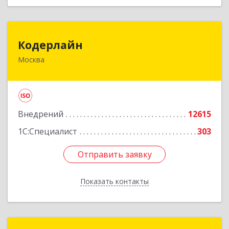
Кодерлайн
Кодерлайн
Москва
107023, Москва г, Семеновская Б. ул, дом № 43,
этаж 3, оф. 301
Подробнее
Внедрений
12615
1С:Специалист
303
Отправить заявку
Отправить заявку
Показать контакты
Назад